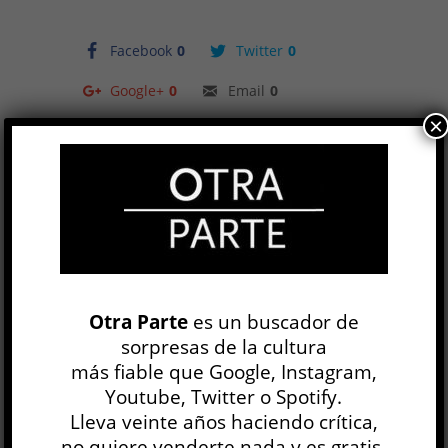
Facebook
0
Twitter
0
Google+
0
Email
0
×
Telegram
WhatsApp
Antigüedades
Cynthia Ozick
OTRAS LITERATURAS
Juan F. Comperatore
Otra Parte
es un buscador de
30 JUL
sorpresas de la cultura
Nada en la vitalidad de la prosa de Cynthia Ozick
más fiable que Google, Instagram,
permite columbrar la edad que consigna su
Youtube, Twitter o Spotify.
biografía. Mientras el calendario sigue
Lleva veinte años haciendo crítica,
sumándole años, cada una de...
no quiere venderte nada y es gratis.