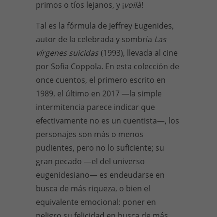
primos o tíos lejanos, y ¡
voilà
!
Tal es la fórmula de Jeffrey Eugenides,
autor de la celebrada y sombría
Las
vírgenes suicidas
(1993), llevada al cine
por Sofia Coppola. En esta colección de
once cuentos, el primero escrito en
1989, el último en 2017 —la simple
intermitencia parece indicar que
efectivamente no es un cuentista—, los
personajes son más o menos
pudientes, pero no lo suficiente; su
gran pecado —el del universo
eugenidesiano— es endeudarse en
busca de más riqueza, o bien el
equivalente emocional: poner en
peligro su felicidad en busca de más