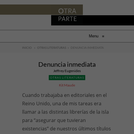
Menu
≡
INICIO
»
OTRAS LITERATURAS
»
DENUNCIA INMEDIATA
Denuncia inmediata
Jeffrey Eugenides
OTRAS LITERATURAS
Kit Maude
Cuando trabajaba en editoriales en el
Reino Unido, una de mis tareas era
llamar a las distintas librerías de la isla
para “asegurar que tuvieran
existencias” de nuestros últimos títulos