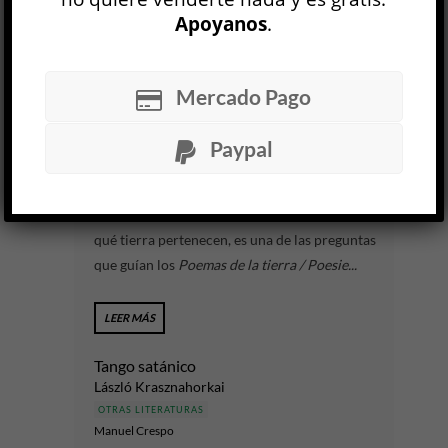
Apoyanos
.
LEER MÁS
Poesie della terra / Poemas de la tierra
Mercado Pago
Alessio Brandolini
OTRAS LITERATURAS
Paypal
Irina Garbatzky
30 JUL
De qué están hechos los poemas y las historias, a
qué tierra pertenecen, es una de las preguntas
que guían los
Poemas de la tierra / Poesie...
LEER MÁS
Tango satánico
László Krasznahorkai
OTRAS LITERATURAS
Manuel Crespo