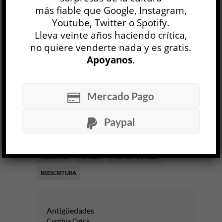
cortadas con láser sobre papel
más fiable que Google, Instagram,
Youtube, Twitter o Spotify.
verjurado, 1997.
28 AGO, 2025
Lleva veinte años haciendo crítica,
no quiere venderte nada y es gratis.
Facebook
0
Twitter
0
Apoyanos
.
Google+
0
Email
0
Telegram
WhatsApp
Mercado Pago
Paypal
ETIQUETAS
ESCLAVITUD
ESTADOS UNIDOS
LITERATURA
MARK TWAIN
NARRATIVA
NEGRITUD
NOVELA
PREMIO PULITZER
REESCRITURA
Antigüedades
Cynthia Ozick