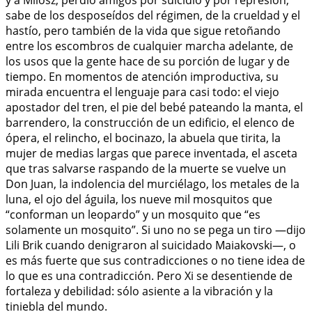
sabe de los desposeídos del régimen, de la crueldad y el
hastío, pero también de la vida que sigue retoñando
entre los escombros de cualquier marcha adelante, de
los usos que la gente hace de su porción de lugar y de
tiempo. En momentos de atención improductiva, su
mirada encuentra el lenguaje para casi todo: el viejo
apostador del tren, el pie del bebé pateando la manta, el
barrendero, la construcción de un edificio, el elenco de
ópera, el relincho, el bocinazo, la abuela que tirita, la
mujer de medias largas que parece inventada, el asceta
que tras salvarse raspando de la muerte se vuelve un
Don Juan, la indolencia del murciélago, los metales de la
luna, el ojo del águila, los nueve mil mosquitos que
“conforman un leopardo” y un mosquito que “es
solamente un mosquito”. Si uno no se pega un tiro —dijo
Lili Brik cuando denigraron al suicidado Maiakovski—, o
es más fuerte que sus contradicciones o no tiene idea de
lo que es una contradicción. Pero Xi se desentiende de
fortaleza y debilidad: sólo asiente a la vibración y la
tiniebla del mundo.