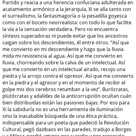
Partido y reacia a una herencia confuciana adulterada en
acatamiento armónico a la jerarquía, Xi se alía tanto con
el surrealismo, la fantasmagoría o la pesadilla goyesca
como con el boceto neorrealista: con todo lo que facilite
la vía a la sensación verdadera. Pero no encuentra
síntesis superadoras ni puede evitar que los ancestros
caigan sobre los descendientes, él entre otros. “Así que
me convierto en mi descendiente y hago que la lluvia
mida mi resistencia al agua. Así que me convierto en
lluvia, chorreando sobre la calva de un intelectual. Así
que me convierto en un intelectual airado, recojo una
piedra y la arrojo contra el opresor. Así que me convierto
en la piedra y el agresor y en el momento de recibir el
golpe mis dos cerebros retumban a la vez”. Burócratas,
plutócratas y adalides de la anticorrupción ocultan cuán
bien distribuidas están las pasiones bajas. Por eso para
Xi la sabiduría no es una herramienta de iluminación
sino la inacabable búsqueda de una ética práctica,
indispensable para un poeta que padeció la Revolución
Cultural, pegó dazibaos en las paredes, tradujo a Borges
y a Milosz, perdió amigos por suicidio y por represión,