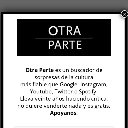
×
Antigüedades
Cynthia Ozick
OTRAS LITERATURAS
Juan F. Comperatore
30 JUL
Nada en la vitalidad de la prosa de Cynthia Ozick
permite columbrar la edad que consigna su
Otra Parte
es un buscador de
biografía. Mientras el calendario sigue
sorpresas de la cultura
sumándole años, cada una de...
más fiable que Google, Instagram,
Youtube, Twitter o Spotify.
LEER MÁS
Lleva veinte años haciendo crítica,
no quiere venderte nada y es gratis.
Poesie della terra / Poemas de la tierra
Apoyanos
.
Alessio Brandolini
OTRAS LITERATURAS
Irina Garbatzky