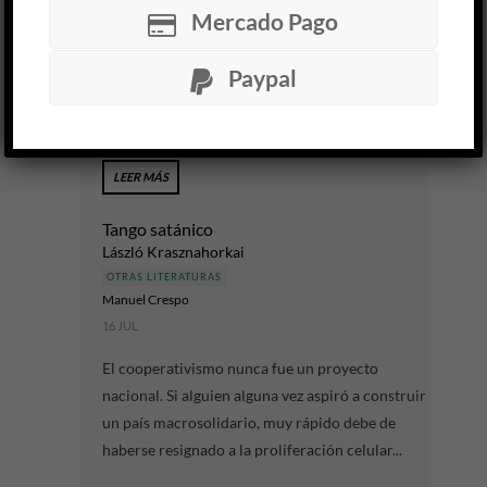
Mercado Pago
30 JUL
De qué están hechos los poemas y las historias, a
Paypal
qué tierra pertenecen, es una de las preguntas
que guían los
Poemas de la tierra / Poesie...
LEER MÁS
Tango satánico
László Krasznahorkai
OTRAS LITERATURAS
Manuel Crespo
16 JUL
El cooperativismo nunca fue un proyecto
nacional. Si alguien alguna vez aspiró a construir
un país macrosolidario, muy rápido debe de
haberse resignado a la proliferación celular...