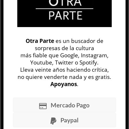
del hojaldre cuántico de Luz al granuloso blanco
y negro del noir desastrado, no sólo hay una
variación lumínica, sino u...
LEER MÁS
Otra Parte
es un buscador de
sorpresas de la cultura
BUSCAR
más fiable que Google, Instagram,
Youtube, Twitter o Spotify.
Lleva veinte años haciendo crítica,
no quiere venderte nada y es gratis.
Apoyanos
.
NEWSLETTER
Mercado Pago
Paypal