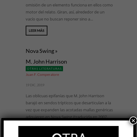
omisión de un elemento funciona en ellos como
motor del relato. Giran, así, alrededor de un
vacío que no buscan reponer sino a...
LEER MÁS
Nova Swing »
M. John Harrison
OTRAS LITERATURAS
Juan F. Comperatore
19 DIC, 2019
Las oblicuas epifanías que M. John Harrison
barajó en sendos trípticos que desarticulan a la
vez que expanden las acotadas mallas genéricas
adquieren en Nova Swing (traducida en 2007,
×
pero recién llegada a estas costas) una
tonalidad peculiar. De los fulgores halógenos