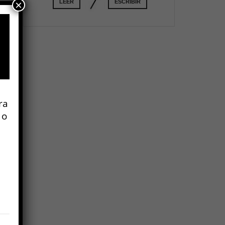
LEER
ESCRIBIR
×
n
ra
 o
o