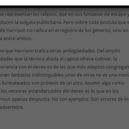
espacha a los protagonistas en una maniobra que revela el
e representan los relevos, que en sus fantasías de escape 
ucen la vulgata publicitaria. Pero sobre todo postula que e
de Harrison no radica en el registro de los géneros, sino en
ga entre ambos.
 porque Harrison trafica otras ambigüedades. Del amplio
dades que la técnica aliada al capital ofrece cultivar, la
sonancia con el deseo es de las que más adeptos congregan
onen fantasías indistinguibles unas de otras no es una ironí
 formateados son prótesis de un otro. Asumir algo como
a los vectores estandarizados del deseo es lo que en los
rison apenas despunta. No son ejemplos. Son errores de lo
advertidos.