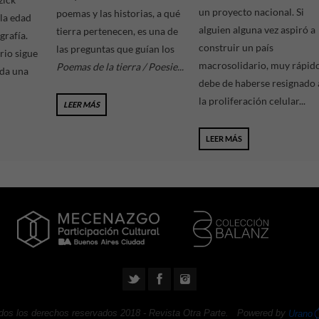
un proyecto nacional. Si
poemas y las historias, a qué
la edad
alguien alguna vez aspiró a
tierra pertenecen, es una de
grafía.
construir un país
las preguntas que guían los
rio sigue
macrosolidario, muy rápid
Poemas de la tierra / Poesie...
da una
debe de haberse resignado 
la proliferación celular...
LEER MÁS
LEER MÁS
dos los derechos reservados 2018 -
Revista Otra Parte
. Powered by
Urano