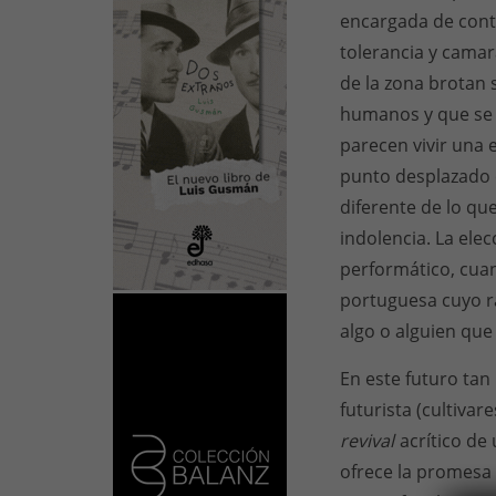
encargada de contro
tolerancia y camar
de la zona brotan 
humanos y que se 
parecen vivir una 
punto desplazado e
diferente de lo qu
indolencia. La ele
performático, cuan
portuguesa cuyo r
algo o alguien que
En este futuro tan
futurista (cultiva
revival
acrítico de
ofrece la promesa 