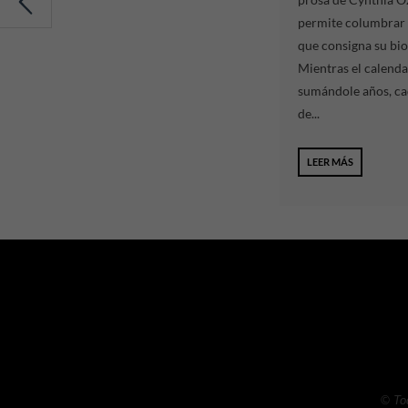
permite columbrar 
que consigna su bio
Mientras el calenda
sumándole años, ca
de...
LEER MÁS
© To