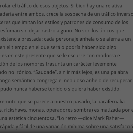
lar el tráfico de esos objetos. Si bien hay una relativa
adería entre ambos, crece la sospecha de un tráfico inverso
seres que imitan los estilos y patrones de consumo de los
esfuman sin dejar rastro alguno. No son los únicos que
existencia prestada: cada personaje anhela o se aferra a un
n el tiempo en el que será o podría haber sido algo
e es en este presente que se le escurre con modorra e
cción de los nombres trasunta un carácter levemente
do no irónico. “Saudade”, sin ir más lejos, es una palabra
ango semántico congrega el nebuloso anhelo de recuperar
 pudo nunca haberse tenido o siquiera haber existido.
 remoto que se parece a nuestro pasado, la parafernalia
res, rickshaws, monas, operadores sombra) es matizada por e
 una estética cincuentosa. “Lo retro —dice Mark Fisher—
rápida y fácil de una variación mínima sobre una satisfacci