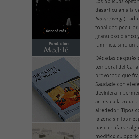
Las oblicuas epifa
desarticulan a la 
Nova Swing
(traduc
tonalidad peculiar
granuloso blanco 
lumínica, sino un 
Décadas después d
temporal del Canal
provocado que fra
Saudade con el efe
deviniera hipermer
acceso a la zona d
alrededor. Tipos c
la zona sin los rie
paso chafarse algú
modificó su aparie