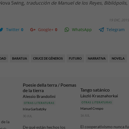
Nova Swing
, traducción de Manuel de los Reyes, Bibliópolis,
19 DIC, 201
Twitter
0
Google+
0
WhatsApp
Telegram
DAD
BARATIJA
CRUCE DE GÉNEROS
FUTURO
NARRATIVA
NOVELA
Poesie della terra / Poemas
Tango satánico
de la tierra
László Krasznahorkai
Alessio Brandolini
OTRAS LITERATURAS
OTRAS LITERATURAS
Manuel Crespo
Irina Garbatzky
16 JUL
30 JUL
 de la
El cooperativismo nunca f
De qué están hechos los
zick