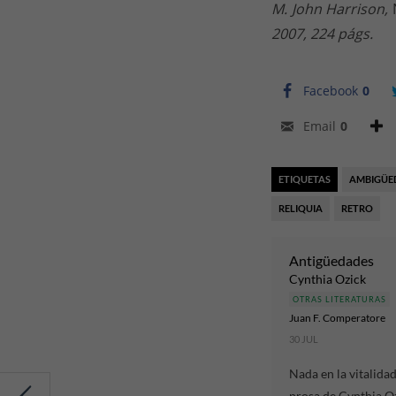
M.
John Harrison,
2007, 224 págs.
Facebook
0
Email
0
ETIQUETAS
AMBIGÜE
RELIQUIA
RETRO
Antigüedades
Cynthia Ozick
OTRAS LITERATURAS
Juan F. Comperatore
30 JUL
Nada en la vitalidad
prosa de Cynthia O