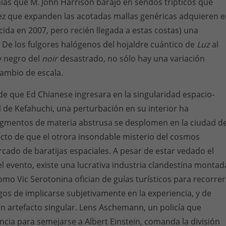
nías que M. John Harrison barajó en sendos trípticos que
vez que expanden las acotadas mallas genéricas adquieren 
ida en 2007, pero recién llegada a estas costas) una
. De los fulgores halógenos del hojaldre cuántico de
Luz
al
y negro del
noir
desastrado, no sólo hay una variación
cambio de escala.
e que Ed Chianese ingresara en la singularidad espacio-
 de Kefahuchi, una perturbación en su interior ha
gmentos de materia abstrusa se desplomen en la ciudad d
cto de que el otrora insondable misterio del cosmos
cado de baratijas espaciales. A pesar de estar vedado el
el evento, existe una lucrativa industria clandestina montad
omo Vic Serotonina ofician de guías turísticos para recorrer
sgos de implicarse subjetivamente en la experiencia, y de
n artefacto singular. Lens Aschemann, un policía que
ncia para semejarse a Albert Einstein, comanda la división