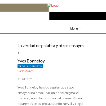
Menu
≡
La verdad de palabra y otros ensayos
»
Yves Bonnefoy
TEORÍA Y ENSAYO
Carlos Surghi
15 ENE, 2026
Yves Bonnefoy ha sido alguien que supo
ensayar una preocupación por el enigma, el
misterio, acaso lo distintivo del poema. Y si no,
reparemos en su prosa, cuando Nerval y Hegel