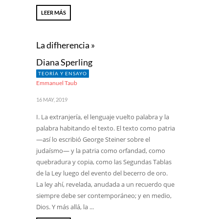
LEER MÁS
La difherencia »
Diana Sperling
TEORÍA Y ENSAYO
Emmanuel Taub
16 MAY, 2019
I. La extranjería, el lenguaje vuelto palabra y la
palabra habitando el texto. El texto como patria
—así lo escribió George Steiner sobre el
judaísmo— y la patria como orfandad, como
quebradura y copia, como las Segundas Tablas
de la Ley luego del evento del becerro de oro.
La ley ahí, revelada, anudada a un recuerdo que
siempre debe ser contemporáneo; y en medio,
Dios. Y más allá, la ...