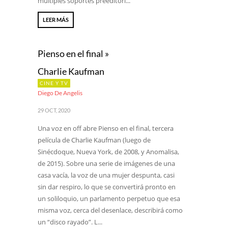
múltiples soportes preeditori...
LEER MÁS
Pienso en el final »
Charlie Kaufman
CINE Y TV
Diego De Angelis
29 OCT, 2020
Una voz en off abre Pienso en el final, tercera
película de Charlie Kaufman (luego de
Sinécdoque, Nueva York, de 2008, y Anomalisa,
de 2015). Sobre una serie de imágenes de una
casa vacía, la voz de una mujer despunta, casi
sin dar respiro, lo que se convertirá pronto en
un soliloquio, un parlamento perpetuo que esa
misma voz, cerca del desenlace, describirá como
un “disco rayado”. L...