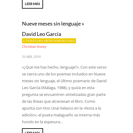
LEER MÁS
Nueve meses sin lenguaje »
David Leo García
LITERATURA IBEROAMERICANA
Christian Snoey
25 ABR, 2019
«¿Qué me has hecho, lenguaje?». Con este verso
se cierra uno de los poemas incluidos en Nueve
meses sin lenguaje, el último poemario de David
Leo García (Málaga, 1988), y quizá en esta
pregunta se encuentren sintetizadas gran parte
de las líneas que atraviesan el libro. Como
apunta con tino Unai Velasco en la «Nota a la
edición», el poeta malagueño se interna más
hondo en la espesura...
LEER MÁS