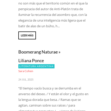
no son más que el territorio común en el que la
perspicacia del autor de Anti-Platón trata de
iluminar la recurrencia del asombro que, con la
elegancia de una inteligencia más ligera que el
batir de alas de un búho, h...
LEER MÁS
Boomerang Naturae »
Liliana Ponce
LITERATURA ARGENTINA
Sara Cohen
24 JUL, 2025
“El tiempo vacío busca y se derrumba en el
anverso del deseo. / Y están el olor y el gusto en
la lengua dorada que besa. / Ramas que se
agitan, caminan sobre sus raíces / para