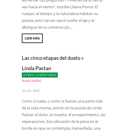
alimentar tus preguntas / —vienes de la tierra,
vas hacia el viento”, escribe Liliana Ponce. El
cuerpo, el tiempo y la naturaleza habitan su
poesía, pero tal vez sea el sueño el eje y el
albergue de su universo po...
LEER MÁS
Las cinco etapas del duelo »
Linda Pastan
OTRAS LITERATURAS
Anahí Mallol
10 JUL, 2025
Como si nada, o como si fueran una parte más
de la vida misma, entran en la poesía de Linda
Pastan el dolor, la muerte, el envejecimiento, las
separaciones. Esa ubicación de la pena en el
borde en que se contempla, maravillada, una