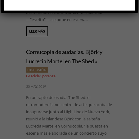
quizá repite cada vez que se presenta a lo largo
del mundo. En ese movimiento codificado
—“escrito”—, se pone en escena...
LEER MÁS
Cornucopia de audacias. Björk y
Lucrecia Martel en The Shed »
DISCUSIÓN
Graciela Speranza
30 MAY, 2019
En un rapto de osadía, The Shed, el
ultramodernísimo centro de arte que acaba de
inaugurarse junto al High Line de Nueva York,
reunió a la islandesa Björk con la salteña
Lucrecia Martel en Cornucopia, “la puesta en
escena más elaborada de un concierto suyo