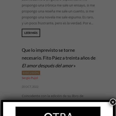
propongo una crónica me sale un ensayo, si me
propongo una reseña me sale un cuento, si me
propongo una novela me sale espuma. Es raro,
y un poco frustrante, pero es la verdad. Por e...
LEER MÁS
Que lo imprevisto se torne
necesario. Fito Páez a treinta años de
El amor después del amor
»
DISCUSIÓN
Sergio Pujol
20 OCT, 2022
Coincidente con la edición de su libro de
×
memorias Infancia y juventud, el 8 de
noviembre Fito Páez pondrá fin a una poderosa
serie de ocho conciertos (¿es posible que la