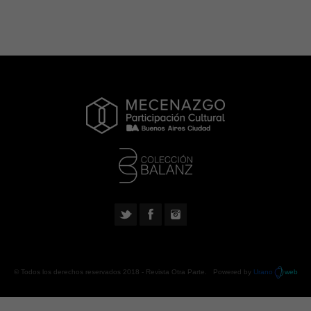
© Todos los derechos reservados 2018 -
Revista Otra Parte
. Powered by
Urano
web