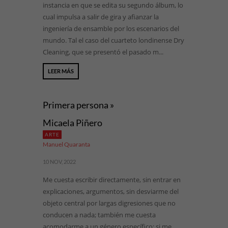
instancia en que se edita su segundo álbum, lo
cual impulsa a salir de gira y afianzar la
ingeniería de ensamble por los escenarios del
mundo. Tal el caso del cuarteto londinense Dry
Cleaning, que se presentó el pasado m...
LEER MÁS
Primera persona »
Micaela Piñero
ARTE
Manuel Quaranta
10 NOV, 2022
Me cuesta escribir directamente, sin entrar en
explicaciones, argumentos, sin desviarme del
objeto central por largas digresiones que no
conducen a nada; también me cuesta
acomodarme a un género específico; si me