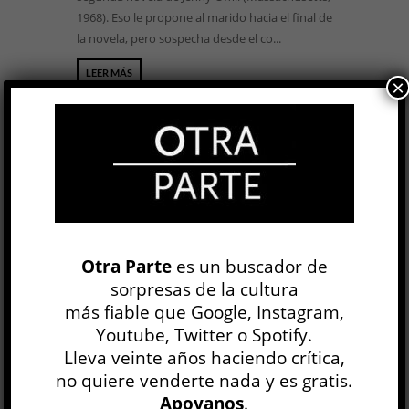
1968). Eso le propone al marido hacia el final de
la novela, pero sospecha desde el co...
LEER MÁS
×
To Fix the Image in the Memory »
Otra Parte
es un buscador de
Vija Celmins
sorpresas de la cultura
ARTE
más fiable que Google, Instagram,
Graciela Speranza
Youtube, Twitter o Spotify.
12 DIC, 2019
Lleva veinte años haciendo crítica,
A la extraordinaria retrospectiva de Vija Celmins
no quiere venderte nada y es gratis.
que puede verse en Nueva York hasta
Apoyanos
.