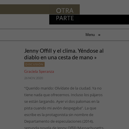
Menu
≡
Jenny Offill y el clima. Yéndose al
diablo en una cesta de mano »
DISCUSIÓN
Graciela Speranza
26 NOV, 2020
“Querido marido: Olvídate de la ciudad. Ya no
tiene nada que ofrecernos. Incluso los pájaros
se están largando. Ayer vi dos palomas en la
pista cuando mi avión despegaba”. La que
escribe es la protagonista sin nombre de
Departamento de especulaciones (2014),
segunda novela de Jenny Offill (Massachusetts,