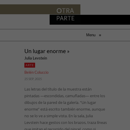
Menu
≡
Un lugar enorme »
Julia Levstein
ARTE
Belén Coluccio
25 SEP, 2025
Las letras del título de la muestra están
pintadas —escondidas, camufladas— entre los
dibujos de la pared de la galería. “Un lugar
enorme” está escrito también enorme, aunque
no se lo ve a simple vista. En la sala, Julia
Levstein hace gestos con los brazos, traza líneas
que imitan el recorrido del pincel, como si