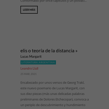
Conformado por once capítulos y un posfaci...
LEER MÁS
elis o teoría de la distancia »
Lucas Margarit
LITERATURA ARGENTINA
Leandro Llull
25 MAR, 2021
Encabezado por unos versos de Georg Trakl,
este nuevo poemario de Lucas Margarit, con
sus diez piezas (más unas delicadas palabras
preliminares de Dolores Etchecopar), convoca a
un periplo de descubrimiento y hundimiento