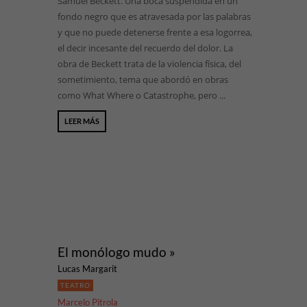
Samuel Beckett. Una boca suspendida en un
fondo negro que es atravesada por las palabras
y que no puede detenerse frente a esa logorrea,
el decir incesante del recuerdo del dolor. La
obra de Beckett trata de la violencia física, del
sometimiento, tema que abordó en obras
como What Where o Catastrophe, pero ...
LEER MÁS
El monólogo mudo »
Lucas Margarit
TEATRO
Marcelo Pitrola