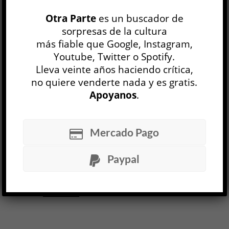
Iluminado artificio »
Otra Parte
es un buscador de
Eugenia Straccali (comp.)
sorpresas de la cultura
LITERATURA ARGENTINA
más fiable que Google, Instagram,
Marcelo D. Díaz
Youtube, Twitter o Spotify.
6 ABR, 2023
Lleva veinte años haciendo crítica,
El trabajo de la crítica literaria es un trabajo
no quiere venderte nada y es gratis.
demorado; reunir diferentes voces en torno a
Apoyanos
.
una obra como la de Mercedes Roffé supone
una atención especial, ya que los libros elegidos
para ser releídos y reinterpretados forman
Mercado Pago
parte de diferentes momentos creativos de la
autora. Quizá lo importante alrededor de las
Paypal
constelaciones de sentidos que se tejen sobre el
nombre de Roffé es que los...
LEER MÁS