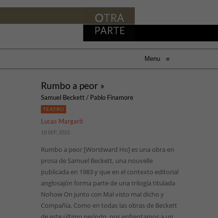
Menu
≡
Rumbo a peor »
Samuel Beckett / Pablo Finamore
TEATRO
Lucas Margarit
18 SEP, 2025
Rumbo a peor [Worstward Ho] es una obra en
prosa de Samuel Beckett, una nouvelle
publicada en 1983 y que en el contexto editorial
anglosajón forma parte de una trilogía titulada
Nohow On junto con Mal visto mal dicho y
Compañía. Como en todas las obras de Beckett
de este último período, nos enfrentamos a un