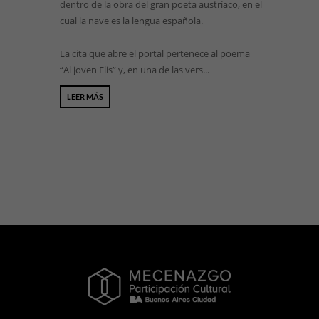
dentro de la obra del gran poeta austríaco, en el
cual la nave es la lengua española.
La cita que abre el portal pertenece al poema
“Al joven Elis” y, en una de las vers...
LEER MÁS