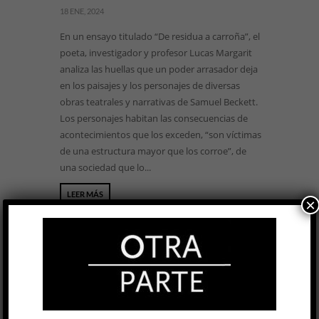
18 ENE, 2024
En un ensayo titulado “De residua a carroña”, el
poeta, investigador y profesor Lucas Margarit
analiza las huellas que un poder arrasador deja
en los paisajes y los personajes de diversas
obras teatrales y narrativas de Samuel Beckett.
Los personajes habitan las consecuencias de
acontecimientos que los exceden, “son víctimas
de una estructura mayor que los corroe”, de
una sociedad que lo...
LEER MÁS
×