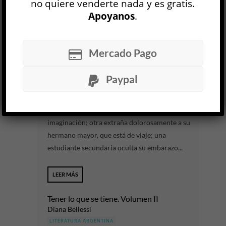
no quiere venderte nada y es gratis.
Apoyanos
.
LEER MÁS
Una conversación prolongada al infinito
Mercado Pago
Jaquelina Miranda
LITERATURA ARGENTINA
Paypal
Julieta Yelin
30 JUL
Una nena salva a su hermano menor con la
imaginación; otra extraña dolorosamente a su
hermano mayor, que está de viaje; una
estudiante secundaria oculta su embarazo...
LEER MÁS
Tener lo que se tiene. Volumen II
Diana Bellessi
LITERATURA ARGENTINA