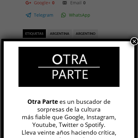
Google+
0
Email
0
Telegram
WhatsApp
ETIQUETAS
ARGENTINA
ARGENTINO
×
ESCRITURA
LENGUAJE
LITERATURA
POESÍA
POESÍA ARGENTINA CONTEMPORÁNEA
Diario de familia
Gabriela Bejerman
LITERATURA ARGENTINA
Anahí Mallol
6 AGO
Otra Parte
es un buscador de
sorpresas de la cultura
Las escrituras del yo han ido en los últimos años
más fiable que Google, Instagram,
hasta el borde: bordes del psiquismo, bordes de
Youtube, Twitter o Spotify.
los cuerpos, ahí donde la palabra pudor suena
Lleva veinte años haciendo crítica,
como...