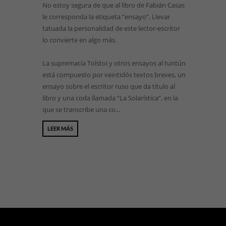
No estoy segura de que al libro de Fabián Casas
le corresponda la etiqueta “ensayo”. Llevar
tatuada la personalidad de este lector-escritor
lo convierte en algo más.
La supremacía Tolstoi y otros ensayos al tuntún
está compuesto por veintidós textos breves, un
ensayo sobre el escritor ruso que da título al
libro y una coda llamada “La Solarística”, en la
que se transcribe una co...
LEER MÁS