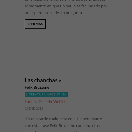
el momento en que un óvulo es fecundado por
un espermatozoide. La pregunta ...
LEER MÁS
Las chanchas »
Félix Bruzzone
LITERATURA ARGENTINA
Luciana Olmedo-Wehitt
29 ENE, 2015
“Es una tarde cualquiera en el Planeta Marte”:
con esta frase Félix Bruzzone comienza Las