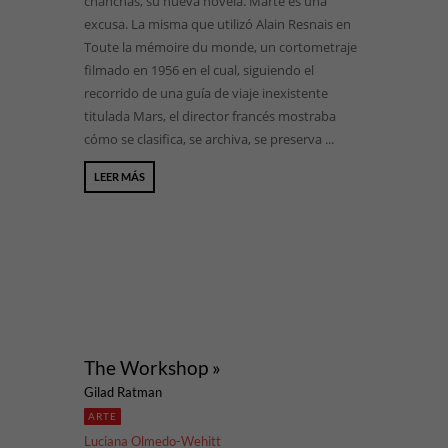
chanchas, su nueva novela. Marte es una
excusa. La misma que utilizó Alain Resnais en
Toute la mémoire du monde, un cortometraje
filmado en 1956 en el cual, siguiendo el
recorrido de una guía de viaje inexistente
titulada Mars, el director francés mostraba
cómo se clasifica, se archiva, se preserva ...
LEER MÁS
The Workshop »
Gilad Ratman
ARTE
Luciana Olmedo-Wehitt