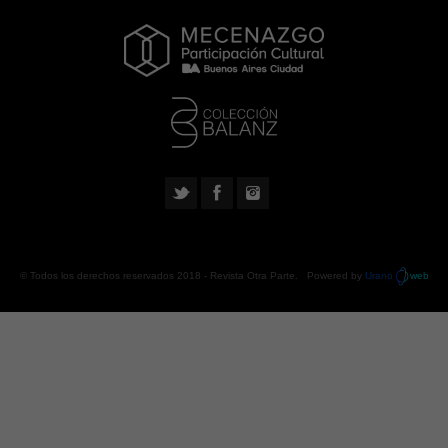
© Todos los derechos reservados 2018 -
Revista Otra Parte
. Powered by
Urano
web