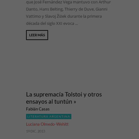
que José Fernández Vega mantuvo con Arthur
Danto, Hans Belting, Thierry de Duve, Gianni
Vattimo y Slavoj Žižek durante la primera
década del siglo XXI evoca ...
LEER MÁS
La supremacía Tolstoi y otros
ensayos al tuntún »
Fabián Casas
LITERATURA ARGENTINA
Luciana Olmedo-Wehitt
19 DIC, 2013