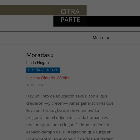
Menu
≡
Moradas »
Linda Hogan
TEORÍA Y ENSAYO
Luciana Olmedo-Wehitt
16 JUL, 2026
Hay un libro de educación sexual con el que
crecieron —y crecen— varias generaciones que
lleva por título: ¿De dónde venimos? La
pregunta por el origen de la vida humana es
una pregunta por el lugar. El dónde refiere al
espacio-tiempo de la integración que surge en
un encuentro, en el con-vivir de dos entidades: