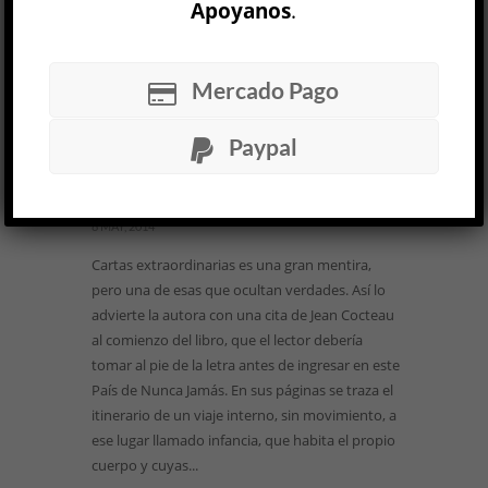
Apoyanos
.
Mercado Pago
Cartas extraordinarias »
Paypal
María Negroni
LITERATURA ARGENTINA
Luciana Olmedo-Wehitt
8 MAY, 2014
Cartas extraordinarias es una gran mentira,
pero una de esas que ocultan verdades. Así lo
advierte la autora con una cita de Jean Cocteau
al comienzo del libro, que el lector debería
tomar al pie de la letra antes de ingresar en este
País de Nunca Jamás. En sus páginas se traza el
itinerario de un viaje interno, sin movimiento, a
ese lugar llamado infancia, que habita el propio
cuerpo y cuyas...