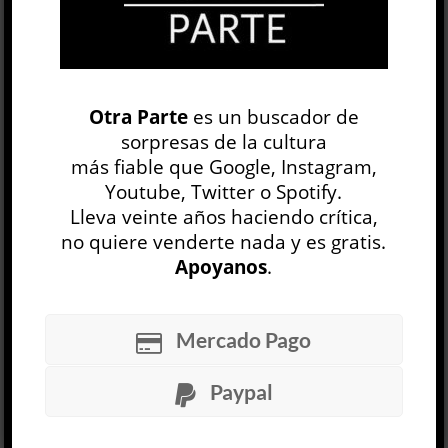
marcando el ritmo. La oscuridad, los flashes y el
crescendo musical recrean la atmósfera de una
fiesta. De pronto, al encenderse la luz de tubo
se rompe el hechizo y todo se detiene como en
el juego de las sillas. Lo primero que percibo son
Otra Parte
es un buscador de
las esculturas de Magdalena Petroni que
sorpresas de la cultura
permanecen de pie en el cen...
más fiable que Google, Instagram,
LEER MÁS
Youtube, Twitter o Spotify.
Lleva veinte años haciendo crítica,
no quiere venderte nada y es gratis.
Apoyanos
.
Mercado Pago
Técnicas de humo y tecnologías
Paypal
de ascenso »
Magdalena Petroni
ARTE