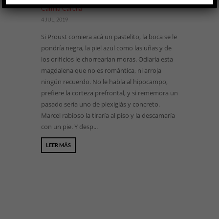
Camila Carella
4 JUL, 2019
Si Proust comiera acá un pastelito, la boca se le
pondría negra, la piel azul como las uñas y de
los orificios le chorrearían moras. Odiaría esta
magdalena que no es romántica, ni arroja
ningún recuerdo. No le habla al hipocampo,
prefiere la corteza prefrontal, y si rememora un
pasado sería uno de plexiglás y concreto.
Marcel rabioso la tiraría al piso y la descamaría
con un pie. Y desp...
LEER MÁS