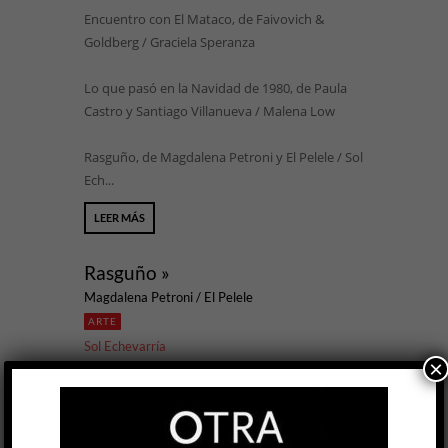
Encuentro con El Mataco, de Faivovich &
Goldberg / Graciela Speranza
Lo que pasó en la Navidad de 1980, de Paula
Castro y Santiago Villanueva / Malena Low
Rasguño, de Magdalena Petroni y El Pelele / Sol
Ech...
LEER MÁS
Rasguño »
Magdalena Petroni / El Pelele
ARTE
Sol Echevarría
×
3 SEP, 2020
Luces parpadean dejando ver apenas destellos
verdes que irrumpen desde la mitad de la sala