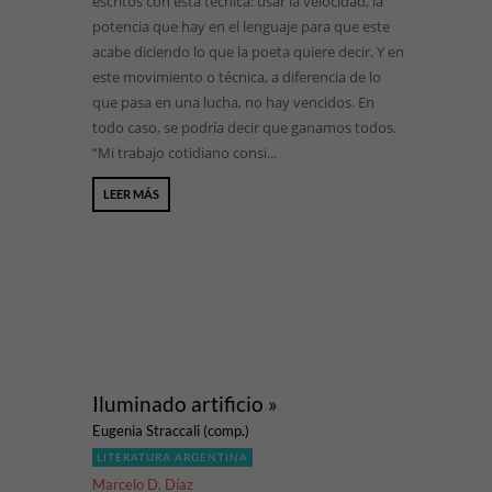
escritos con esta técnica: usar la velocidad, la
potencia que hay en el lenguaje para que este
acabe diciendo lo que la poeta quiere decir. Y en
este movimiento o técnica, a diferencia de lo
que pasa en una lucha, no hay vencidos. En
todo caso, se podría decir que ganamos todos.
“Mi trabajo cotidiano consi...
LEER MÁS
Iluminado artificio »
Eugenia Straccali (comp.)
LITERATURA ARGENTINA
Marcelo D. Díaz