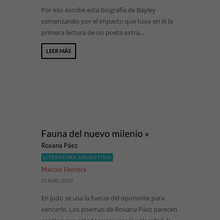
Por eso escribe esta biografía de Bayley
comenzando por el impacto que tuvo en él la
primera lectura de un poeta extra...
LEER MÁS
Fauna del nuevo milenio »
Roxana Páez
LITERATURA ARGENTINA
Marcos Herrera
25 MAY, 2023
En judo se usa la fuerza del oponente para
vencerlo. Los poemas de Roxana Páez parecen