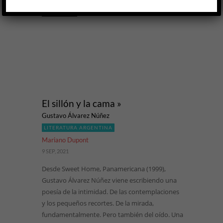
LEER MÁS
El sillón y la cama »
Gustavo Álvarez Núñez
LITERATURA ARGENTINA
Mariano Dupont
9 SEP, 2021
Desde Sweet Home, Panamericana (1999),
Gustavo Álvarez Núñez viene escribiendo una
poesía de la intimidad. De las contemplaciones
y los pequeños recortes. De la mirada,
fundamentalmente. Pero también del oído. Una