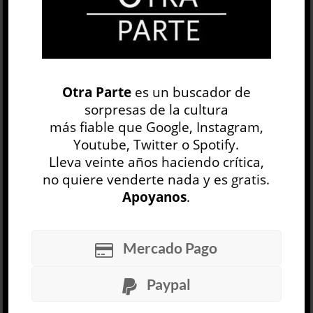
El azar del recuerdo »
Otra Parte
es un buscador de
Sara Cohen
sorpresas de la cultura
LITERATURA ARGENTINA
más fiable que Google, Instagram,
Mario Nosotti
Youtube, Twitter o Spotify.
3 FEB, 2022
Lleva veinte años haciendo crítica,
Cada hora es única, al punto de que una
no quiere venderte nada y es gratis.
decisión, azarosa muchas veces, puede cambiar
Apoyanos
.
un destino y ser la diferencia entre la vida y la
muerte. Como tomar un barco en lugar de otro
destinado a hundirse, o abandonar París y huir
Mercado Pago
a América cuando los alemanes toman
finalmente la ciudad. Ahora, las fotos esparcidas
Paypal
sobre una alfombra persa dialogan entre sí.
Cuentan la historia fragmentada, ll...