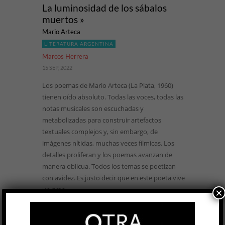
La luminosidad de los sábalos
muertos »
Mario Arteca
LITERATURA ARGENTINA
Marcos Herrera
15 SEP, 2022
Los poemas de Mario Arteca (La Plata, 1960)
tienen oído absoluto. Todas las voces, todas las
notas musicales son escuchadas y
metabolizadas para construir artefactos
textuales complejos y, sin embargo, de
imágenes nítidas, muchas veces fílmicas. Los
detalles proliferan y los poemas avanzan de
manera oblicua. Todos los temas se poetizan
con avidez. Es justo decir que en este poeta vive
un gran ...
×
LEER MÁS