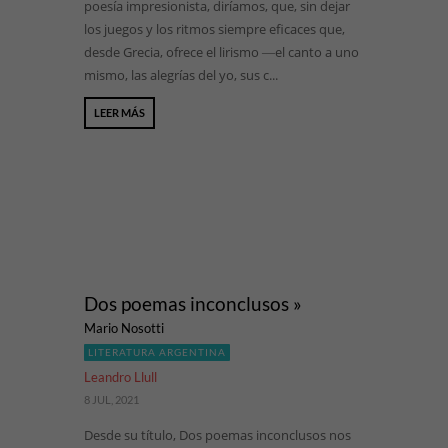
poesía impresionista, diríamos, que, sin dejar
los juegos y los ritmos siempre eficaces que,
desde Grecia, ofrece el lirismo ―el canto a uno
mismo, las alegrías del yo, sus c...
LEER MÁS
Dos poemas inconclusos »
Mario Nosotti
LITERATURA ARGENTINA
Leandro Llull
8 JUL, 2021
Desde su título, Dos poemas inconclusos nos