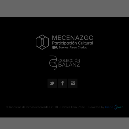
© Todos los derechos reservados 2018 -
Revista Otra Parte
. Powered by
Urano
web