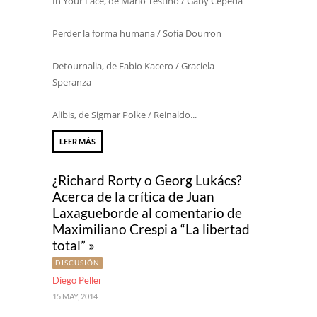
In Your Face, de Mario Testino / Gaby Cepeda
Perder la forma humana / Sofía Dourron
Detournalia, de Fabio Kacero / Graciela
Speranza
Alibis, de Sigmar Polke / Reinaldo...
LEER MÁS
¿Richard Rorty o Georg Lukács?
Acerca de la crítica de Juan
Laxagueborde al comentario de
Maximiliano Crespi a “La libertad
total” »
DISCUSIÓN
Diego Peller
15 MAY, 2014