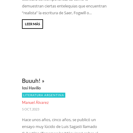
demuestran ciertas entelequias que encuentran
“realista” la escritura de Saer, Fogwill o...
LEER MÁS
Buuuh! »
Iosi Havilio
LITERATURA ARGENTINA
Manuel Álvarez
5 OCT, 2023
Hace unos años, cinco años, se publicó un
ensayo muy lúcido de Luis Sagasti llamado