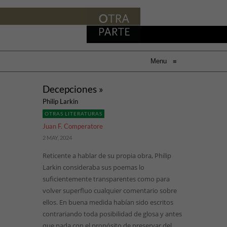
Menu
≡
Decepciones »
Philip Larkin
OTRAS LITERATURAS
Juan F. Comperatore
2 MAY, 2024
Reticente a hablar de su propia obra, Philip
Larkin consideraba sus poemas lo
suficientemente transparentes como para
volver superfluo cualquier comentario sobre
ellos. En buena medida habían sido escritos
contrariando toda posibilidad de glosa y antes
que nada con el propósito de preservar del