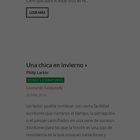
Cave que para él estar vivo es re...
LEER MÁS
Una chica en invierno »
Philip Larkin
OTRAS LITERATURAS
Leonardo Sabbatella
26 MAY, 2016
Un lector podría nombrar con cierta facilidad
escritores que narraron el tiempo, la percepción
o el paisaje camuflados en una serie de sucesos.
Escritores para los que la ficción es una caja de
resonancia en la que ensayan variaciones y