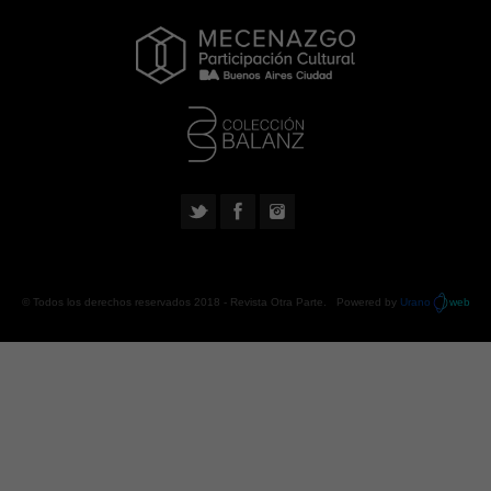
© Todos los derechos reservados 2018 -
Revista Otra Parte
. Powered by
Urano
web