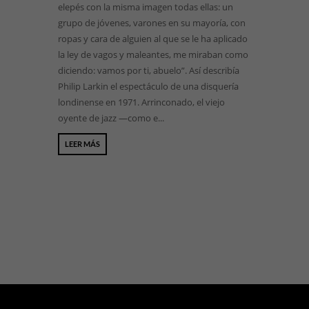
elepés con la misma imagen todas ellas: un
grupo de jóvenes, varones en su mayoría, con
ropas y cara de alguien al que se le ha aplicado
la ley de vagos y maleantes, me miraban como
diciendo: vamos por ti, abuelo”. Así describía
Philip Larkin el espectáculo de una disquería
londinense en 1971. Arrinconado, el viejo
oyente de jazz —como e...
LEER MÁS