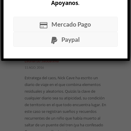
Apoyanos
.
Mercado Pago
La canción de la bolsa para el
Paypal
mareo »
Nick Cave
OTRAS LITERATURAS
Leonardo Sabbatella
11 AGO, 2016
Estratega del caos, Nick Cave ha escrito un
diario de viaje en el que combina elementos
residuales y aleatorios. Quizás la clave de
cualquier diario sea su atipicidad, su condición
de territorio en el que todo encuentra lugar. En
este caso se registran sueños y recuerdos
recurrentes de un niño que había muerto al
saltar de un puente del tren (ya ha confesado