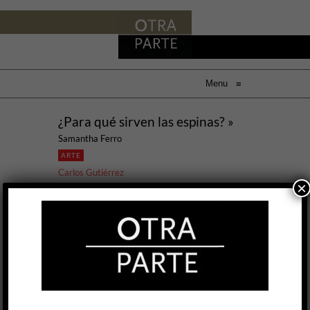
Menu
≡
¿Para qué sirven las espinas? »
Samantha Ferro
ARTE
Carlos Gutiérrez
×
18 NOV, 2021
El body horror es un subgénero del cine de
terror que ubica al cuerpo humano como la
última frontera de la materialidad orgánica
reconocible. De modo que pasado este límite
todo es admitido, y la destrucción, la mutación
y la pudrición son algunas de las derivas a
transitar como posibilidad de cambio. En