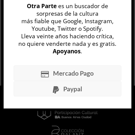
Otra Parte
es un buscador de
general, en las películas del género se
sorpresas de la cultura
despliegan distintos recursos para provocar l...
más fiable que Google, Instagram,
LEER MÁS
Youtube, Twitter o Spotify.
Lleva veinte años haciendo crítica,
no quiere venderte nada y es gratis.
Apoyanos
.
Mercado Pago
Paypal