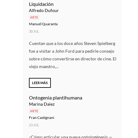
Liquidación
Alfredo Dufour
ARTE
Manuel Quaranta
30 JUL
Cuentan que a los doce años Steven Spielberg
fue a visitar a John Ford para pedirle consejo
sobre cómo convertirse en director de cine. El
viejo maestro,...
LEER MÁS
Ontogenia plantihumana
Marina Daiez
ARTE
Fran Castignani
23 JUL
¿Cómo articular una nueva ontologénesis —