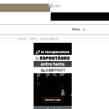
Menu
≡
INICIO
»
ARTE
»
VIDA Y OBRA (2)