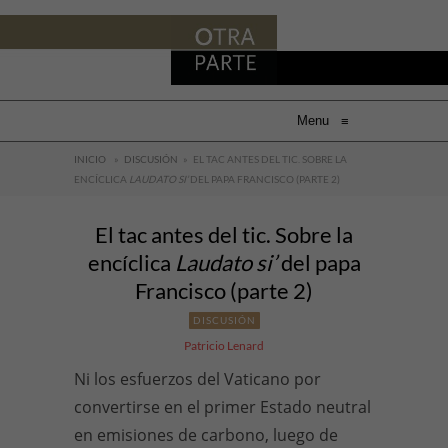
Menu
≡
INICIO
»
DISCUSIÓN
»
EL TAC ANTES DEL TIC. SOBRE LA
ENCÍCLICA
LAUDATO SI’
DEL PAPA FRANCISCO (PARTE 2)
El tac antes del tic. Sobre la
encíclica
Laudato si’
del papa
Francisco (parte 2)
DISCUSIÓN
Patricio Lenard
Ni los esfuerzos del Vaticano por
convertirse en el primer Estado neutral
en emisiones de carbono, luego de