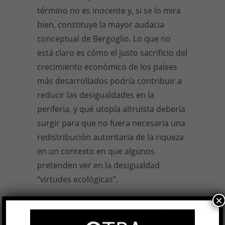
término no es inocente y, si se lo mira
bien, constituye la mayor audacia
conceptual de Bergoglio. Lo que no
está claro es cómo el justo sacrificio del
crecimiento económico de los países
más desarrollados podría contribuir a
reducir las desigualdades en la
periferia, y qué utopía altruista debería
surgir para que no fuera necesaria una
redistribución autoritaria de la riqueza
en un contexto en que algunos
pretenden ver en la desigualdad
“virtudes ecológicas”.
×
No es difícil inferir de esto que una de
las principales aporías con que se