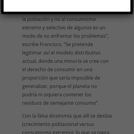
hace tiempo como libres
consumidores? “Culpar al aumento de
la población y no al consumismo
extremo y selectivo de algunos es un
modo de no enfrentar los problemas”,
escribe Francisco. “Se pretende
legitimar así el modelo distributivo
actual, donde una minoría se cree con
el derecho de consumir en una
proporción que sería imposible de
generalizar, porque el planeta no
podría ni siquiera contener los
residuos de semejante consumo”.
Con la falsa dicotomía que allí se desliza
(crecimiento poblacional versus
consumismo extremo), lo que se niega