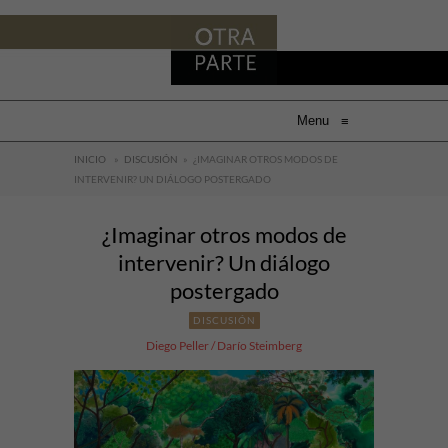
Menu
≡
INICIO
»
DISCUSIÓN
»
¿IMAGINAR OTROS MODOS DE
INTERVENIR? UN DIÁLOGO POSTERGADO
¿Imaginar otros modos de
intervenir? Un diálogo
postergado
DISCUSIÓN
Diego Peller / Darío Steimberg