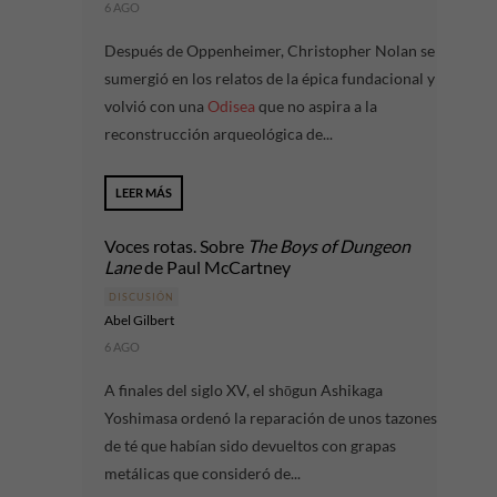
6 AGO
Después de Oppenheimer, Christopher Nolan se
sumergió en los relatos de la épica fundacional y
volvió con una
Odisea
que no aspira a la
reconstrucción arqueológica de...
LEER MÁS
Voces rotas. Sobre
The Boys of Dungeon
Lane
de Paul McCartney
DISCUSIÓN
Abel Gilbert
6 AGO
A finales del siglo XV, el shōgun Ashikaga
Yoshimasa ordenó la reparación de unos tazones
de té que habían sido devueltos con grapas
metálicas que consideró de...