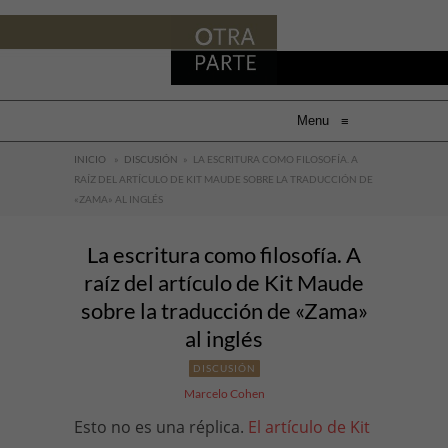
Menu
≡
INICIO
»
DISCUSIÓN
»
LA ESCRITURA COMO FILOSOFÍA. A
RAÍZ DEL ARTÍCULO DE KIT MAUDE SOBRE LA TRADUCCIÓN DE
«ZAMA» AL INGLÉS
La escritura como filosofía. A
raíz del artículo de Kit Maude
sobre la traducción de «Zama»
al inglés
DISCUSIÓN
Marcelo Cohen
Esto no es una réplica.
El artículo de Kit