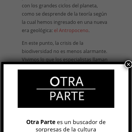
con los grandes ciclos del planeta,
como se desprende de la teoría según
la cual hemos ingresado en una nueva
era geológica:
el Antropoceno
.
En este punto, la crisis de la
biodiversidad no es menos alarmante.
Vivimos lo que los especialistas llaman
×
la “sexta extinción de las especies”,
consecuencia directa de la polución, la
ruptura de los ecosistemas, la
sobreexplotación de los hábitats
naturales y el cambio climático. “Hoy
somos responsables de la sexta mayor
extinción en la historia de la Tierra, la
Otra Parte
es un buscador de
más importante después de la
sorpresas de la cultura