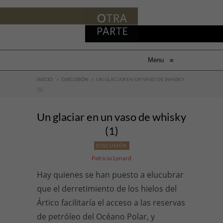
Menu
≡
INICIO
»
DISCUSIÓN
»
UN GLACIAR EN UN VASO DE WHISKY
(1)
Un glaciar en un vaso de whisky
(1)
DISCUSIÓN
Patricio Lenard
Hay quienes se han puesto a elucubrar
que el derretimiento de los hielos del
Ártico facilitaría el acceso a las reservas
de petróleo del Océano Polar, y