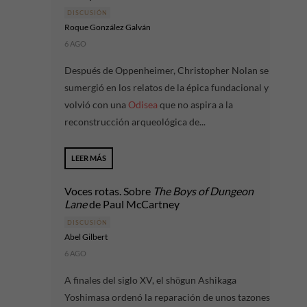
DISCUSIÓN
Roque González Galván
6 AGO
Después de Oppenheimer, Christopher Nolan se
sumergió en los relatos de la épica fundacional y
volvió con una
Odisea
que no aspira a la
reconstrucción arqueológica de...
LEER MÁS
Voces rotas. Sobre
The Boys of Dungeon
Lane
de Paul McCartney
DISCUSIÓN
Abel Gilbert
6 AGO
A finales del siglo XV, el shōgun Ashikaga
Yoshimasa ordenó la reparación de unos tazones