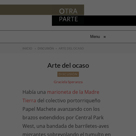
Menu
≡
INICIO
»
DISCUSIÓN
»
ARTE DEL OCASO
Arte del ocaso
DISCUSIÓN
Graciela Speranza
Había una
marioneta de la Madre
Tierra
del colectivo portorriqueño
Papel Machete avanzando con los
brazos extendidos por Central Park
West, una bandada de barriletes-aves
migrantes sobrevolando el tumulto en