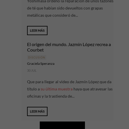
Yoshimasa ordenó la reparación de unos tazones
de té que habían sido devueltos con grapas
metálicas que consideró de...
LEER MÁS
El origen del mundo. Jazmín López recrea a
Courbet
DISCUSIÓN
Graciela Speranza
30 JUL
Que para llegar al video de Jazmín López que da
título a
su última muestra
haya que atravesar las
oficinas y la trastienda de...
LEER MÁS