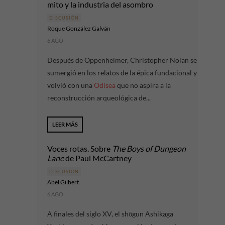
mito y la industria del asombro
DISCUSIÓN
Roque González Galván
6 AGO
Después de Oppenheimer, Christopher Nolan se
sumergió en los relatos de la épica fundacional y
volvió con una
Odisea
que no aspira a la
reconstrucción arqueológica de...
LEER MÁS
Voces rotas. Sobre
The Boys of Dungeon
Lane
de Paul McCartney
DISCUSIÓN
Abel Gilbert
6 AGO
A finales del siglo XV, el shōgun Ashikaga