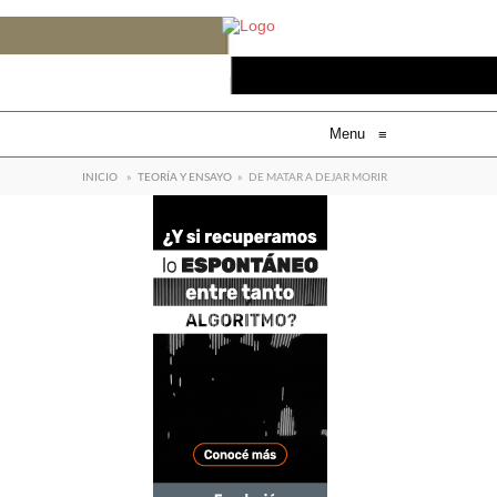
Menu
≡
INICIO
»
TEORÍA Y ENSAYO
»
DE MATAR A DEJAR MORIR