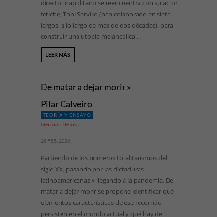
director napolitano se reencuentra con su actor
fetiche, Toni Servillo (han colaborado en siete
largos, a lo largo de más de dos décadas), para
construir una utopía melancólica ...
LEER MÁS
De matar a dejar morir »
Pilar Calveiro
TEORÍA Y ENSAYO
Germán Beloso
26 FEB, 2026
Partiendo de los primeros totalitarismos del
siglo XX, pasando por las dictaduras
latinoamericanas y llegando a la pandemia, De
matar a dejar morir se propone identificar qué
elementos característicos de ese recorrido
persisten en el mundo actual y qué hay de