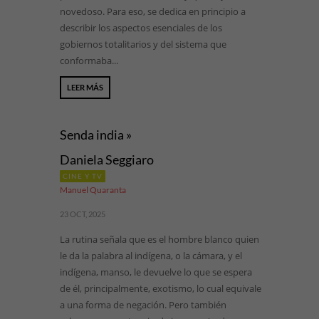
novedoso. Para eso, se dedica en principio a
describir los aspectos esenciales de los
gobiernos totalitarios y del sistema que
conformaba...
LEER MÁS
Senda india »
Daniela Seggiaro
CINE Y TV
Manuel Quaranta
23 OCT, 2025
La rutina señala que es el hombre blanco quien
le da la palabra al indígena, o la cámara, y el
indígena, manso, le devuelve lo que se espera
de él, principalmente, exotismo, lo cual equivale
a una forma de negación. Pero también