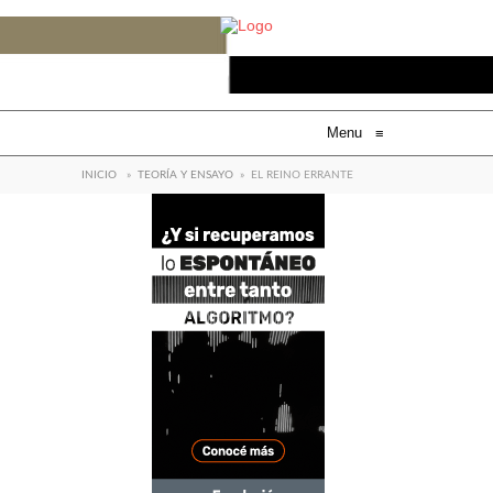
Menu
≡
INICIO
»
TEORÍA Y ENSAYO
»
EL REINO ERRANTE