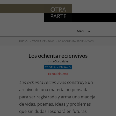
Menu
≡
INICIO
»
TEORÍA Y ENSAYO
»
LOS OCHENTA RECIENVIVOS
Los ochenta recienvivos
Irina Garbatzky
TEORÍA Y ENSAYO
Ezequiel Gatto
Los
ochenta recienvivos
construye un
archivo de una materia no pensada
para ser registrada y arma una madeja
de vidas, poemas, ideas y problemas
que sin dudas resonará en futuras