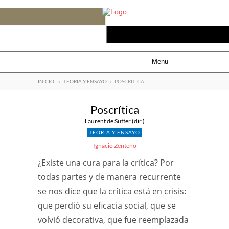
Otra Parte
es un buscador de
sorpresas de la cultura
Menu
≡
más fiable que Google, Instagram,
INICIO
»
TEORÍA Y ENSAYO
»
POSCRÍTICA
Youtube, Twitter o Spotify.
Lleva veinte años haciendo crítica,
Poscrítica
no quiere venderte nada y es gratis.
Laurent de Sutter (dir.)
Apoyanos
.
TEORÍA Y ENSAYO
Ignacio Zenteno
Mercado Pago
¿Existe una cura para la crítica? Por
todas partes y de manera recurrente
Paypal
se nos dice que la crítica está en crisis:
que perdió su eficacia social, que se
volvió decorativa, que fue reemplazada