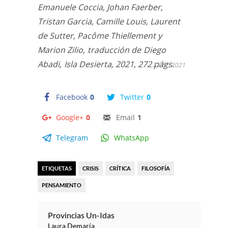
Emanuele Coccia, Johan Faerber,
Tristan Garcia, Camille Louis, Laurent
de Sutter, Pacôme Thiellement y
Marion Zilio,
traducción de
Diego
Abadi,
Isla Desierta, 2021, 272 págs.
2 SEP, 2021
Facebook
0
Twitter
0
Google+
0
Email
1
Telegram
WhatsApp
ETIQUETAS
CRISIS
CRÍTICA
FILOSOFÍA
PENSAMIENTO
Provincias Un-Idas
Laura Demaría