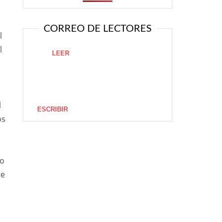
CORREO DE LECTORES
l
l
LEER
l
ESCRIBIR
os
do
te