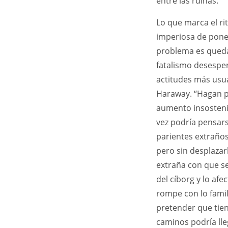
entre las ruinas.
Lo que marca el ri
imperiosa de poner
problema es quedar
fatalismo desesper
actitudes más usua
Haraway. “Hagan pa
aumento insostenib
vez podría pensar
parientes extraños
pero sin desplaza
extraña con que se
del cíborg y lo af
rompe con lo famili
pretender que tie
caminos podría lle