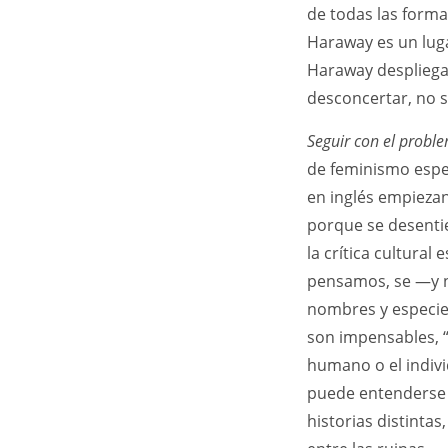
de todas las form
Haraway es un lugar
Haraway despliega
desconcertar, no su
Seguir con el probl
de feminismo espec
en inglés empiezan
porque se desentie
la crítica cultura
pensamos, se —y n
nombres y especie
son impensables, 
humano o el indivi
puede entenderse
historias distintas