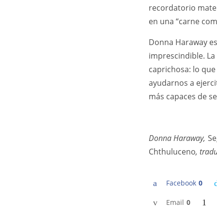
recordatorio mate
en una “carne com
Donna Haraway es u
imprescindible. La
caprichosa: lo que 
ayudarnos a ejercit
más capaces de sen
Donna Haraway,
Se
Chthuluceno
, trad
Facebook
0
Email
0