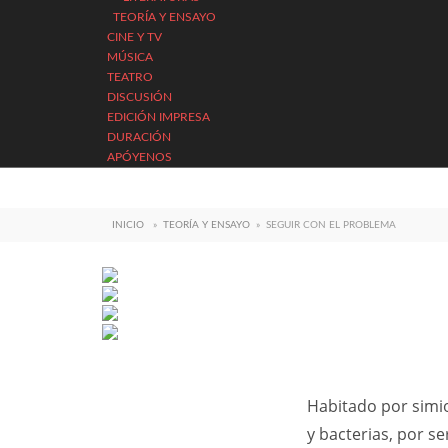
TEORÍA Y ENSAYO
CINE Y TV
MÚSICA
TEATRO
DISCUSIÓN
EDICIÓN IMPRESA
DURACIÓN
APÓYENOS
INICIO
»
TEORÍA Y ENSAYO
»
SEGUIR CON EL PROBLEMA
Habitado por simio
y bacterias, por se