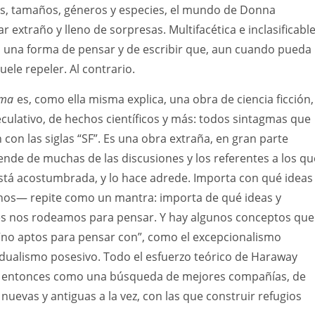
as, tamaños, géneros y especies, el mundo de Donna
 extraño y lleno de sorpresas. Multifacética e inclasificable
 una forma de pensar y de escribir que, aun cuando pueda
ele repeler. Al contrario.
ema
es, como ella misma explica, una obra de ciencia ficción,
ulativo, de hechos científicos y más: todos sintagmas que
 con las siglas “SF”. Es una obra extraña, en gran parte
nde de muchas de las discusiones y los referentes a los qu
l está acostumbrada, y lo hace adrede. Importa con qué ideas
os— repite como un mantra: importa de qué ideas y
s nos rodeamos para pensar. Y hay algunos conceptos que
“no aptos para pensar con”, como el excepcionalismo
dualismo posesivo. Todo el esfuerzo teórico de Haraway
 entonces como una búsqueda de mejores compañías, de
, nuevas y antiguas a la vez, con las que construir refugios