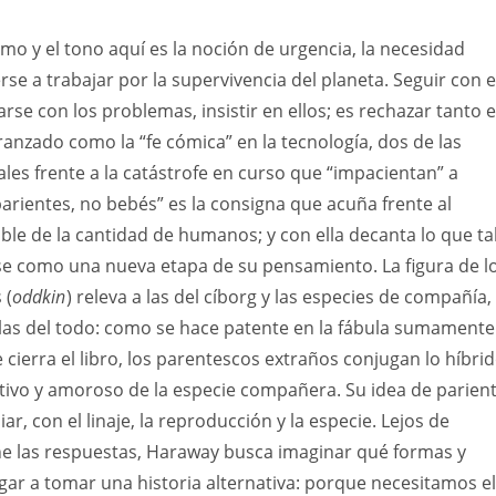
tmo y el tono aquí es la noción de urgencia, la necesidad
se a trabajar por la supervivencia del planeta. Seguir con e
se con los problemas, insistir en ellos; es rechazar tanto e
anzado como la “fe cómica” en la tecnología, dos de las
les frente a la catástrofe en curso que “impacientan” a
rientes, no bebés” es la consigna que acuña frente al
le de la cantidad de humanos; y con ella decanta lo que ta
se como una nueva etapa de su pensamiento. La figura de l
 (
oddkin
) releva a las del cíborg y las especies de compañía,
rlas del todo: como se hace patente en la fábula sumamente
 cierra el libro, los parentescos extraños conjugan lo híbri
ectivo y amoroso de la especie compañera. Su idea de parien
ar, con el linaje, la reproducción y la especie. Lejos de
ne las respuestas, Haraway busca imaginar qué formas y
gar a tomar una historia alternativa: porque necesitamos el