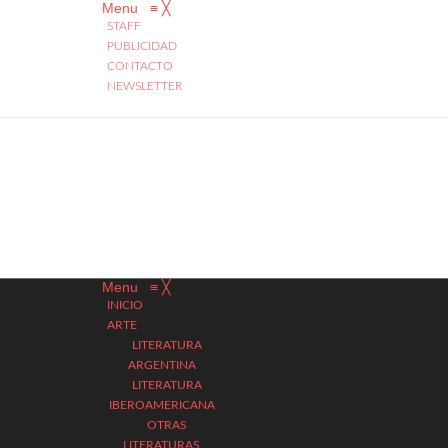
Menu
≡
╳
STAFF
PUBLICIDAD
CONTACTO
NEWSLETTER
Menu
≡
╳
INICIO
ARTE
LITERATURA
ARGENTINA
LITERATURA
IBEROAMERICANA
OTRAS
LITERATURAS