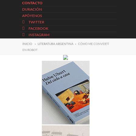
CONTACTO
DURACIÓN
APÓYENOS
TWITTER
FACEBOOK
INSTAGRAM
INICIO
»
LITERATURA ARGENTINA
»
CÓMO ME CONVERTÍ
EN ROBOT