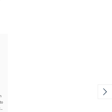
6
n
n
to
..