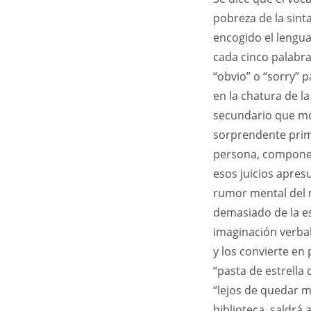
pobreza de la sint
encogido el lengua
cada cinco palabra
“obvio” o “sorry” 
en la chatura de l
secundario que m
sorprendente prim
persona, componen 
esos juicios apres
rumor mental del m
demasiado de la es
imaginación verbal
y los convierte en 
“pasta de estrella
“lejos de quedar 
biblioteca, saldrá 