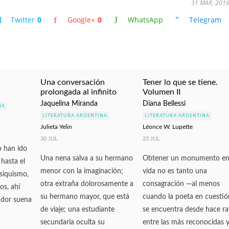
31 MAR, 201
Twitter
0
Google+
0
WhatsApp
Telegram
Una conversación
Tener lo que se tiene.
prolongada al infinito
Volumen II
Jaquelina Miranda
Diana Bellessi
NA
LITERATURA ARGENTINA
LITERATURA ARGENTINA
Julieta Yelin
Léonce W. Lupette
30 JUL
23 JUL
o han ido
Una nena salva a su hermano
Obtener un monumento e
 hasta el
menor con la imaginación;
vida no es tanto una
siquismo,
otra extraña dolorosamente a
consagración —al menos
os, ahí
su hermano mayor, que está
cuando la poeta en cuestió
udor suena
de viaje; una estudiante
se encuentra desde hace ra
secundaria oculta su
entre las más reconocidas y.