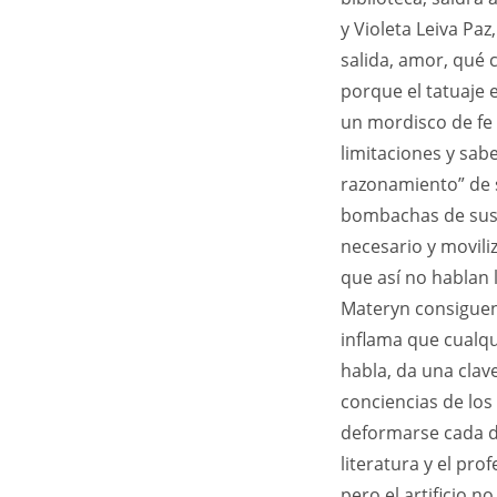
y Violeta Leiva Pa
salida, amor, qué 
porque el tatuaje 
un mordisco de fe a
limitaciones y sabe
razonamiento” de 
bombachas de sus
necesario y movil
que así no hablan l
Materyn consiguen 
inflama que cualqui
habla, da una clave
conciencias de los 
deformarse cada dí
literatura y el pro
pero el artificio n