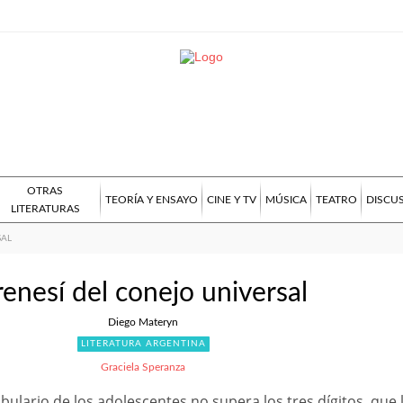
OTRAS
TEORÍA Y ENSAYO
CINE Y TV
MÚSICA
TEATRO
DISCU
LITERATURAS
SAL
renesí del conejo universal
Diego Materyn
LITERATURA ARGENTINA
Graciela Speranza
bulario de los adolescentes no supera los tres dígitos, que 