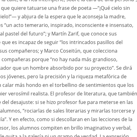
z, que quiere tatuarse una frase de poeta —“¡Qué cielo sin
cielo!”— y abjura de la espera que le aconseja la madre,
es “un acto temerario, inspirado, inconsciente e insensato,
l pastel del futuro”; y Martín Zarif, que conoce sus
 que es incapaz de seguir “los intrincados pasillos del
sus compañeros; y Marco Coseitún, que colecciona
 compañeras porque “no hay nada más grandioso,
izador que un hombre absorbido por su proyecto”. Se dirá
os jóvenes, pero la precisión y la riqueza metafórica de
calar más hondo en el torbellino de sentimientos que los
er verosímil realista. El profesor de literatura, que tambié
 del desajuste: si se hizo profesor fue para meterse en las
alumnos, “rociarlas de sales literarias y mirarlas torcerse y
a”. Y en efecto, como si descollaran en las lecciones de la
fesor, los alumnos compiten en brillo imaginativo y verbal,
o le quita a la galería ni un gramo de verdad. La expresión