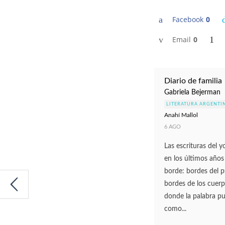
Facebook
0
Email
0
Diario de familia
Gabriela Bejerman
LITERATURA ARGENTI
Anahí Mallol
6 AGO
Las escrituras del y
en los últimos años
borde: bordes del p
bordes de los cuerp
donde la palabra p
como...