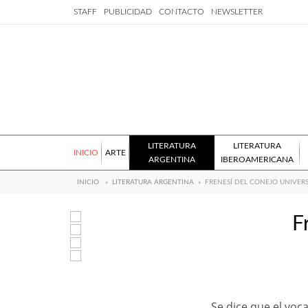
STAFF
PUBLICIDAD
CONTACTO
NEWSLETTER
LITERATURA
LITERATURA
INICIO
ARTE
ARGENTINA
IBEROAMERICANA
INICIO
»
LITERATURA ARGENTINA
»
FRENESÍ DEL CONEJO UNIVER
F
Se dice que el voca