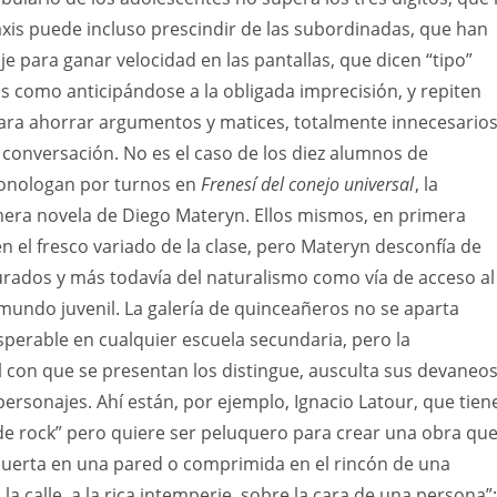
axis puede incluso prescindir de las subordinadas, que han
je para ganar velocidad en las pantallas, que dicen “tipo”
s como anticipándose a la obligada imprecisión, y repiten
para ahorrar argumentos y matices, totalmente innecesario
a conversación. No es el caso de los diez alumnos de
onologan por turnos en
Frenesí del conejo universal
, la
era novela de Diego Materyn. Ellos mismos, en primera
el fresco variado de la clase, pero Materyn desconfía de
urados y más todavía del naturalismo como vía de acceso al
undo juvenil. La galería de quinceañeros no se aparta
perable en cualquier escuela secundaria, pero la
 con que se presentan los distingue, ausculta sus devaneo
personajes. Ahí están, por ejemplo, Ignacio Latour, que tien
 de rock” pero quiere ser peluquero para crear una obra qu
muerta en una pared o comprimida en el rincón de una
a la calle, a la rica intemperie, sobre la cara de una persona”;