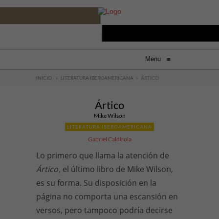
Menu
≡
INICIO
»
LITERATURA IBEROAMERICANA
»
ÁRTICO
Ártico
Mike Wilson
LITERATURA IBEROAMERICANA
Gabriel Caldirola
Lo primero que llama la atención de
Ártico
, el último libro de Mike Wilson,
es su forma. Su disposición en la
página no comporta una escansión en
versos, pero tampoco podría decirse