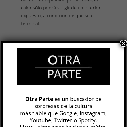
calor sólo podrá surgir de un interior
expuesto, a condición de que sea
terminal.
×
Mike Wilson,
Ártico,
Fiordo, 2017, 96
págs.
13 JUL, 2017
Facebook
0
Twitter
0
Google+
0
Email
0
Telegram
WhatsApp
Otra Parte
es un buscador de
sorpresas de la cultura
más fiable que Google, Instagram,
Youtube, Twitter o Spotify.
Corazón de carne y hueso
Raúl Ruiz