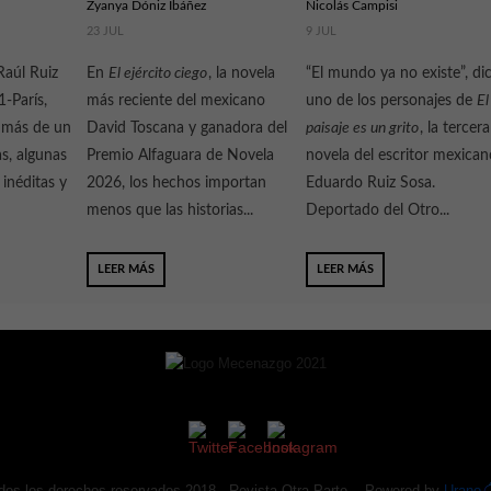
Zyanya Dóniz Ibáñez
Nicolás Campisi
23 JUL
9 JUL
Raúl Ruiz
En
El ejército ciego
, la novela
“El mundo ya no existe”, di
-París,
más reciente del mexicano
uno de los personajes de
El
r más de un
David Toscana y ganadora del
paisaje es un grito
, la tercera
as, algunas
Premio Alfaguara de Novela
novela del escritor mexican
 inéditas y
2026, los hechos importan
Eduardo Ruiz Sosa.
menos que las historias...
Deportado del Otro...
LEER MÁS
LEER MÁS
dos los derechos reservados 2018 -
Revista Otra Parte
. Powered by
Urano