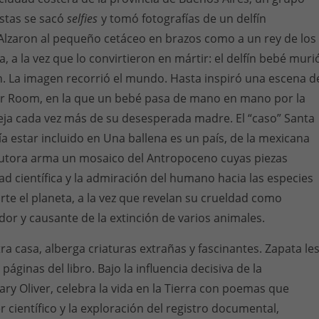
stas se sacó
selfies
y tomó fotografías de un delfín
Alzaron al pequeño cetáceo en brazos como a un rey de los
 a la vez que lo convirtieron en mártir: el delfín bebé muri
. La imagen recorrió el mundo. Hasta inspiró una escena d
ror Room, en la que un bebé pasa de mano en mano por la
leja cada vez más de su desesperada madre. El “caso” Santa
ía estar incluido en Una ballena es un país, de la mexicana
 autora arma un mosaico del Antropoceno cuyas piezas
dad científica y la admiración del humano hacia las especies
te el planeta, a la vez que revelan su crueldad como
or y causante de la extinción de varios animales.
a casa, alberga criaturas extrañas y fascinantes. Zapata le
páginas del libro. Bajo la influencia decisiva de la
y Oliver, celebra la vida en la Tierra con poemas que
 científico y la exploración del registro documental,