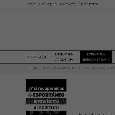
STAFF
PUBLICIDAD
CONTACTO
NEWSLETTER
LITERATURA
LITERATURA
INICIO
ARTE
ARGENTINA
IBEROAMERICANA
INICIO
»
LITERATURA IBEROAMERICANA
»
UNA BALLENA ES UN PA
En Santa Teresita,