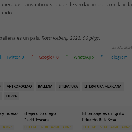
manera de transmitirnos lo que de verdad importa en la vida
mundo.
allena es un país
, Rosa Iceberg, 2023, 96 págs.
25 JUL, 202
Twitter
0
Google+
0
WhatsApp
Telegram
S
ANTROPOCENO
BALLENA
LITERATURA
LITERATURA MEXICANA
TIERRA
 y hueso
El ejército ciego
El paisaje es un grito
David Toscana
Eduardo Ruiz Sosa
ERICANA
LITERATURA IBEROAMERICANA
LITERATURA IBEROAMERICANA