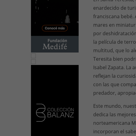
enardecido de turi
franciscana bebé. 
mares en miniatura,
por deshidratación
la película de ter
multitud, que lo a
Teresita bien podr
Isabel Zapata. La
reflejan la curiosi
con las que compar
predador, apropiad
Este mundo, nuestr
dedica las mejores 
norteamericana Mar
incorporan el saber