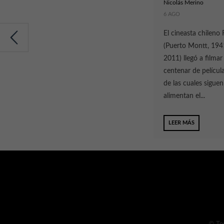
Nicolás Merino
6 AGO
El cineasta chileno 
(Puerto Montt, 1941
2011) llegó a filma
centenar de películ
de las cuales siguen
alimentan el...
LEER MÁS
© To