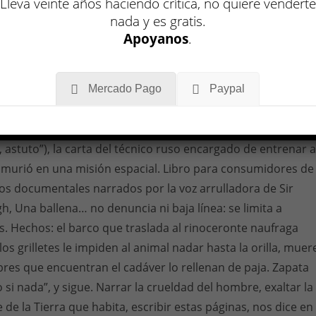
haberlo visto, como al Yeti o al monstruo del Lago Ness,
Lleva veinte años haciendo crítica, no quiere venderte
smania sí existió (lo demuestra una foto incluida en el libro,
nada y es gratis.
Apoyanos
.
ado de sus patas traseras), y ahora no existe más.
 poemas adoptan la forma que más les conviene: pueden
stulados”, en un diccionario, incorporar la transcripción de
Mercado Pago
Paypal
ntroladores aéreos, artículos de
National Geographic
, la
cuadro de Durero de 1515 que describe al rinoceronte (“es
 astuto”), la carta del técnico ruso encargado de entrenar a
e murió en una misión espacial. Libro para consumidores de
os documentales narrados por la voz arrulladora de Sir
, Una ballena… no denuncia ni baja línea: se limita a
. Hechos: el barco que traslada al rinoceronte naufraga
los grilletes le impiden al animal nadar hasta la orilla, muer
es que encuentran el cadáver lo rellenan de paja. Zapata
si nada”, y sigue. Narrar la crueldad del hombre, exaltar la
 de la Tierra que habita, escribir estas páginas, nos dice en