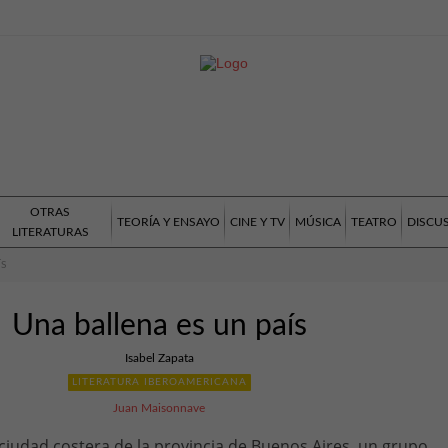
OTRAS
TEORÍA Y ENSAYO
CINE Y TV
MÚSICA
TEATRO
DISCU
LITERATURAS
ÍS
Una ballena es un país
Isabel Zapata
LITERATURA IBEROAMERICANA
Juan Maisonnave
 ciudad costera de la provincia de Buenos Aires, un grupo