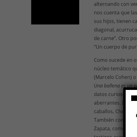
alternando con ver
nos cuenta que las
sus hijos, tienen 
diagonal, acurruca
de carne”. Otro po
“Un cuerpo de pura
Como sucede en obr
núcleo temático qu
(Marcelo Cohen) 
Una ballena es un p
datos curiosos, fu
aberrantes. Desde 
caballos, Chernoby
También conocido c
Zapata, como un c