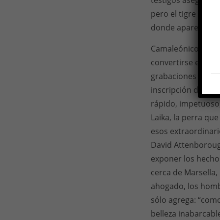
testigos aseguran 
pero el tigre de Ta
donde aparece colg
Camaleónicos, los
convertirse en “po
grabaciones de co
inscripción de un 
rápido, impetuoso,
Laika, la perra qu
esos extraordinari
David Attenborough
exponer los hechos
cerca de Marsella, 
ahogado, los hombr
sólo agrega: “como 
belleza inabarcable