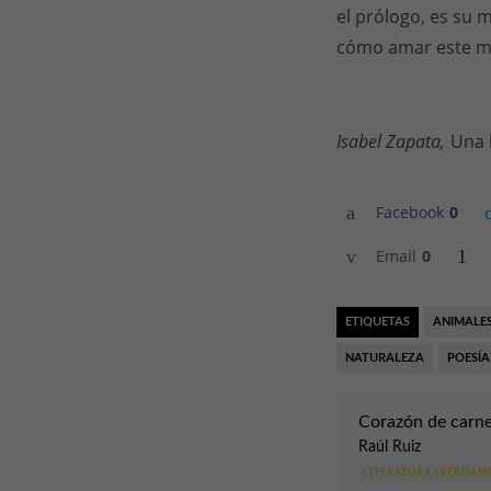
el prólogo, es su 
cómo amar este 
Isabel Zapata,
Una b
Facebook
0
Email
0
ETIQUETAS
ANIMALE
NATURALEZA
POESÍA
Corazón de carne
Raúl Ruiz
LITERATURA IBEROAM