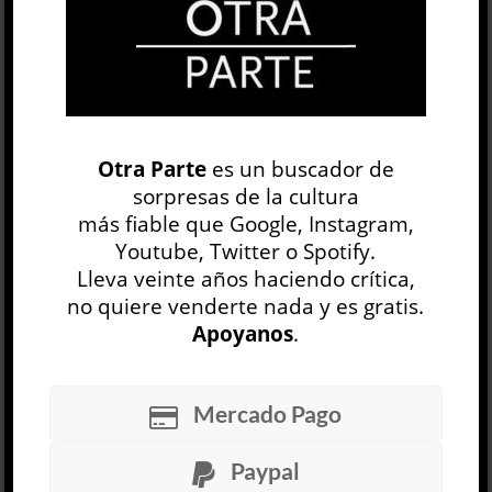
El cineasta chileno Raúl Ruiz (Puerto Montt,
1941-París, 2011) llegó a filmar más de un
centenar de películas, algunas de las cuales
siguen inéditas y alimentan el...
LEER MÁS
Otra Parte
es un buscador de
sorpresas de la cultura
El ejército ciego
más fiable que Google, Instagram,
David Toscana
Youtube, Twitter o Spotify.
LITERATURA IBEROAMERICANA
Lleva veinte años haciendo crítica,
Zyanya Dóniz Ibáñez
no quiere venderte nada y es gratis.
23 JUL
Apoyanos
.
En
El ejército ciego
, la novela más reciente del
mexicano David Toscana y ganadora del Premio
Alfaguara de Novela 2026, los hechos importan
Mercado Pago
menos que las historias...
Paypal
LEER MÁS