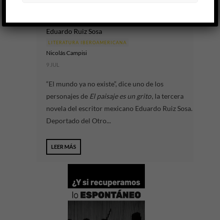
El paisaje es un grito
Eduardo Ruiz Sosa
LITERATURA IBEROAMERICANA
Nicolás Campisi
9 JUL
“El mundo ya no existe”, dice uno de los
personajes de
El paisaje es un grito
, la tercera
novela del escritor mexicano Eduardo Ruiz Sosa.
Deportado del Otro...
LEER MÁS