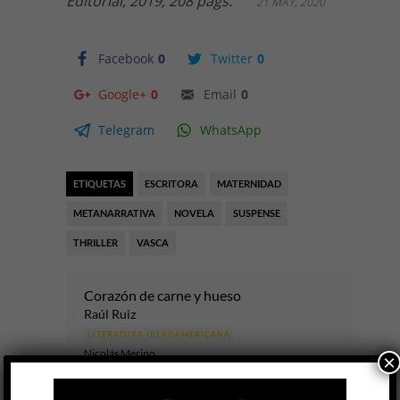
Editorial, 2019, 208 págs.
21 MAY, 2020
Facebook
0
Twitter
0
Google+
0
Email
0
Telegram
WhatsApp
ETIQUETAS
ESCRITORA
MATERNIDAD
METANARRATIVA
NOVELA
SUSPENSE
THRILLER
VASCA
Corazón de carne y hueso
Raúl Ruiz
LITERATURA IBEROAMERICANA
Nicolás Merino
×
6 AGO