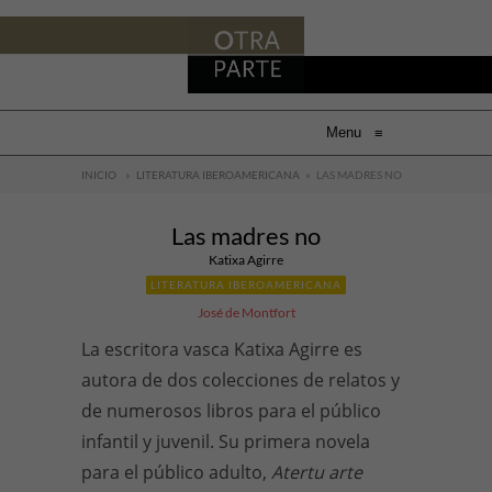
Menu
≡
INICIO
»
LITERATURA IBEROAMERICANA
»
LAS MADRES NO
Las madres no
Katixa Agirre
LITERATURA IBEROAMERICANA
José de Montfort
La escritora vasca Katixa Agirre es
autora de dos colecciones de relatos y
de numerosos libros para el público
infantil y juvenil. Su primera novela
para el público adulto,
Atertu arte