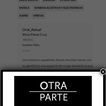
MÚSICA
SONIDOS ACÚSTICOS Y ELECTRÓNICOS
SUEÑO
VIÑETAS
Oral_Abisal
Silvia Pérez Cruz
MÚSICA
Gustavo Toba
16 JUL
Los músicos españoles llevan muchas veces con
su gentilicio una especie de carga semántica que,
×
como cualquier esencialismo, puede llegar a
posicionarlos de antemano en un lugar...
LEER MÁS
Fobia