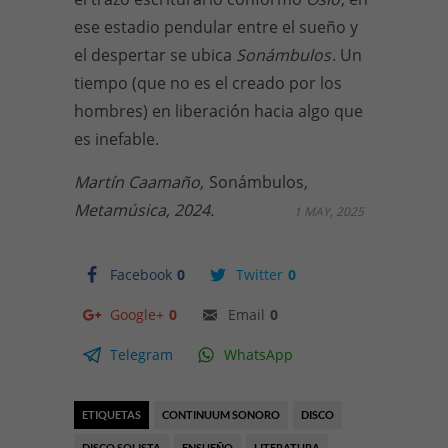
ese estadio pendular entre el sueño y
el despertar se ubica
Sonámbulos
. Un
tiempo (que no es el creado por los
hombres) en liberación hacia algo que
es inefable.
Martín Caamaño,
Sonámbulos
,
Metamúsica, 2024.
1 MAY, 2025
Facebook
0
Twitter
0
Google+
0
Email
0
Telegram
WhatsApp
ETIQUETAS
CONTINUUM SONORO
DISCO
DISCO SOLISTA
ENSUEÑO
LITERATURA