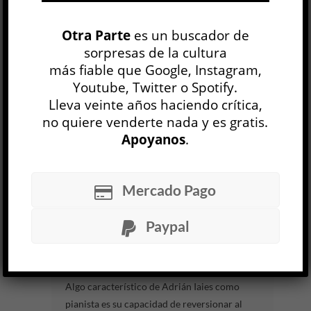
Aylu
MÚSICA
Otra Parte
Aldo Benítez
es un buscador de
23 ABR
sorpresas de la cultura
más fiable que Google, Instagram,
Habiendo oído por primera vez este disco en
Youtube, Twitter o Spotify.
septiembre de 2025, nos fue dado conocer que
Lleva veinte años haciendo crítica,
sería publicado oficialmente el 17 de octubre de
no quiere venderte nada y es gratis.
ese año. Algo...
Apoyanos
.
LEER MÁS
Mercado Pago
Sur (Como respuesta a todas las preguntas)
Adrián Iaies
Paypal
MÚSICA
Carlos Surghi
9 ABR
Algo característico de Adrián Iaies como
pianista es su capacidad de reversionar al