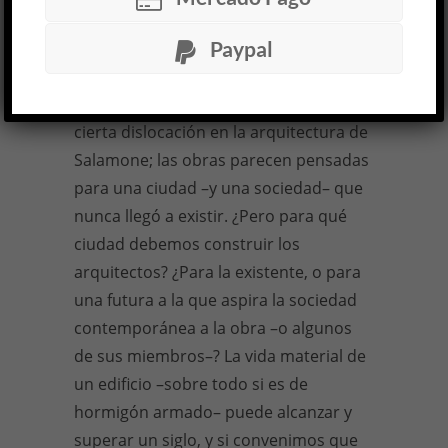
Otro motivo para sospechar de la
Paypal
abundancia de adjetivos es la muy
habitual confesión de que estas obras
empiezan por incomodar. Es evidente
cierta dislocación en la arquitectura de
Salamone; las obras parecen pensadas
para una ciudad –y una sociedad– que
nunca llegó a existir. ¿Pero para qué
ciudad debemos construir los
arquitectos? ¿Para la existente, o para
una futura a la que aspira la sociedad
contemporánea a la obra –o algunos
de sus miembros–? La vida material de
un edificio –sobre todo si es de
hormigón armado– puede alcanzar y
superar un siglo, y si convenimos que