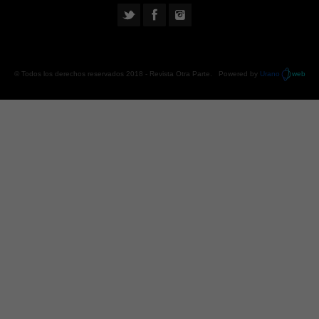
© Todos los derechos reservados 2018 -
Revista Otra Parte
. Powered by
Urano
web