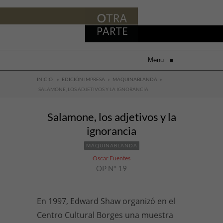
Menu
≡
INICIO
»
EDICIÓN IMPRESA
»
MÁQUINABLANDA
»
SALAMONE, LOS ADJETIVOS Y LA IGNORANCIA
Salamone, los adjetivos y la
ignorancia
MÁQUINABLANDA
Oscar Fuentes
OP N° 19
En 1997, Edward Shaw organizó en el
Centro Cultural Borges una muestra