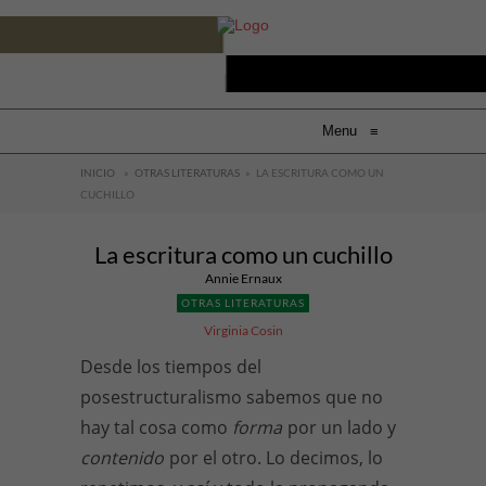
Menu
≡
INICIO
»
OTRAS LITERATURAS
»
LA ESCRITURA COMO UN
CUCHILLO
La escritura como un cuchillo
Annie Ernaux
OTRAS LITERATURAS
Virginia Cosin
Desde los tiempos del
posestructuralismo sabemos que no
hay tal cosa como
forma
por un lado y
contenido
por el otro. Lo decimos, lo