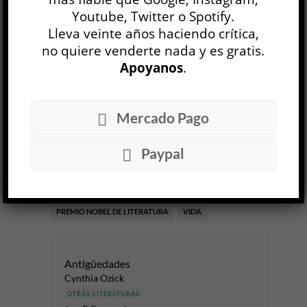
Youtube, Twitter o Spotify.
5 FEB, 2026
Lleva veinte años haciendo crítica,
no quiere venderte nada y es gratis.
Apoyanos
.
Facebook
0
Twitter
0
Google+
0
Email
0
Mercado Pago
Telegram
WhatsApp
Paypal
ETIQUETAS
AUTOFICCIÓN
ENTREVISTAS
INFLUENCIAS LITERARIAS
LITERATURA
PREMIO NOBEL DE LITERATURA
VIDA
Antigüedades
Cynthia Ozick
OTRAS LITERATURAS