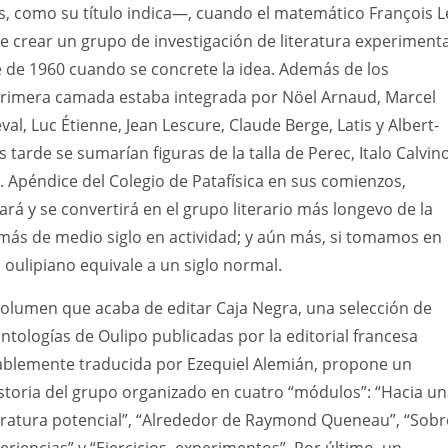
, como su título indica—, cuando el matemático François L
e crear un grupo de investigación de literatura experimenta
 de 1960 cuando se concrete la idea. Además de los
primera camada estaba integrada por Nöel Arnaud, Marcel
al, Luc Étienne, Jean Lescure, Claude Berge, Latis y Albert-
tarde se sumarían figuras de la talla de Perec, Italo Calvin
Apéndice del Colegio de Patafísica en sus comienzos,
rá y se convertirá en el grupo literario más longevo de la
a más de medio siglo en actividad; y aún más, si tomamos en
oulipiano equivale a un siglo normal.
volumen que acaba de editar Caja Negra, una selección de
antologías de Oulipo publicadas por la editorial francesa
ablemente traducida por Ezequiel Alemián, propone un
istoria del grupo organizado en cuatro “módulos”: “Hacia u
iteratura potencial”, “Alrededor de Raymond Queneau”, “Sobr