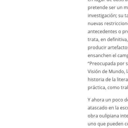
pretende ser un m
investigación; su t
nuevas restriccion
antecedentes o pre
trata, en definitiv
producir artefacto
ensanchen el campo
“Preocupada por sus
Visión de Mundo, l
historia de la lit
práctica, como tra
Y ahora un poco de
atascado en la esc
obra oulipiana int
uno que pueden co