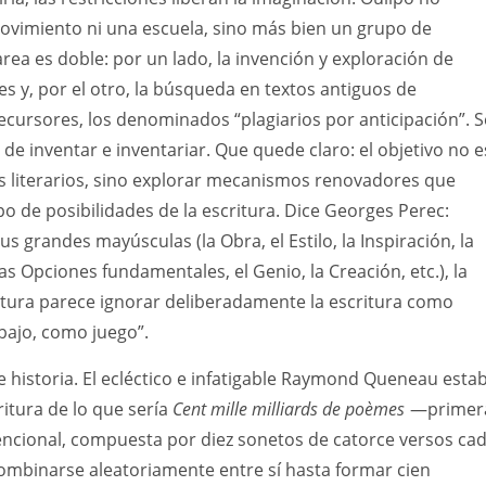
ovimiento ni una escuela, sino más bien un grupo de
area es doble: por un lado, la invención y exploración de
es y, por el otro, la búsqueda en textos antiguos de
cursores, los denominados “plagiarios por anticipación”. S
a, de inventar e inventariar. Que quede claro: el objetivo no e
s literarios, sino explorar mecanismos renovadores que
 de posibilidades de la escritura. Dice Georges Perec:
 grandes mayúsculas (la Obra, el Estilo, la Inspiración, la
as Opciones fundamentales, el Genio, la Creación, etc.), la
eratura parece ignorar deliberadamente la escritura como
bajo, como juego”.
 historia. El ecléctico e infatigable Raymond Queneau esta
ritura de lo que sería
Cent mille milliards de poèmes
—primer
encional, compuesta por diez sonetos de catorce versos ca
mbinarse aleatoriamente entre sí hasta formar cien