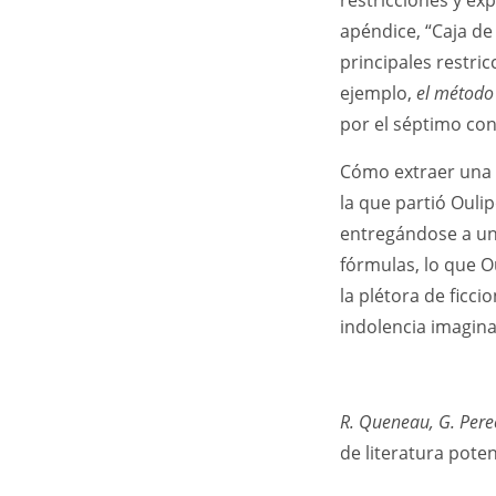
restricciones y exp
apéndice, “Caja de 
principales restri
ejemplo,
el método
por el séptimo con
Cómo extraer una n
la que partió Ouli
entregándose a un 
fórmulas, lo que O
la plétora de ficc
indolencia imagina
R. Queneau, G. Perec
de literatura poten