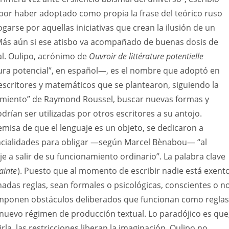
por haber adoptado como propia la frase del teórico ruso
garse por aquellas iniciativas que crean la ilusión de un
ás aún si ese atisbo va acompañado de buenas dosis de
al. Oulipo, acrónimo de
Ouvroir de littérature potentielle
tura potencial”, en español—, es el nombre que adoptó en
scritores y matemáticos que se plantearon, siguiendo la
dimiento” de Raymond Roussel, buscar nuevas formas y
drían ser utilizadas por otros escritores a su antojo.
emisa de que el lenguaje es un objeto, se dedicaron a
ncialidades para obligar —según Marcel Bènabou— “al
je a salir de su funcionamiento ordinario”. La palabra clave
ainte
). Puesto que al momento de escribir nadie está exent
adas reglas, sean formales o psicológicas, conscientes o no
 imponen obstáculos deliberados que funcionan como reglas
nuevo régimen de producción textual. Lo paradójico es que
rla, las restricciones liberan la imaginación. Oulipo no