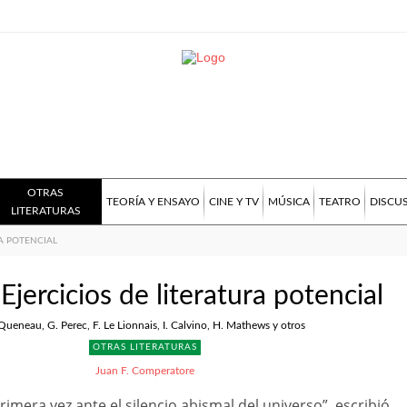
OTRAS
TEORÍA Y ENSAYO
CINE Y TV
MÚSICA
TEATRO
DISCU
LITERATURAS
RA POTENCIAL
Ejercicios de literatura potencial
Queneau, G. Perec, F. Le Lionnais, I. Calvino, H. Mathews y otros
OTRAS LITERATURAS
Juan F. Comperatore
imera vez ante el silencio abismal del universo”, escribió