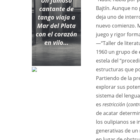
Bajtín. Aunque no 
deja uno de interro
nuevo comienzo. M
juego y rigor form
—“Taller de litera
1960 un grupo de e
estela del “proce
estructuras que po
Partiendo de la pr
explorar sus pote
sistema del lengua
es
restricción
(
contr
de acatar determin
los oulipianos se
generativas de un 
en lugar de obstrui