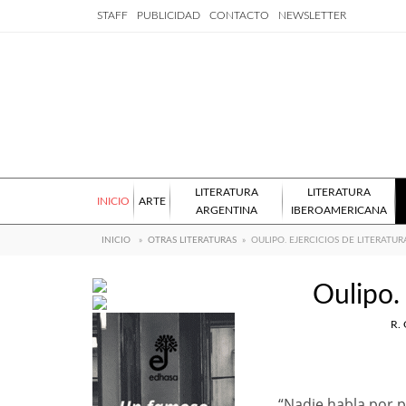
STAFF
PUBLICIDAD
CONTACTO
NEWSLETTER
LITERATURA
LITERATURA
INICIO
ARTE
ARGENTINA
IBEROAMERICANA
INICIO
»
OTRAS LITERATURAS
»
OULIPO. EJERCICIOS DE LITERATU
Oulipo. 
R. 
“Nadie habla por pr