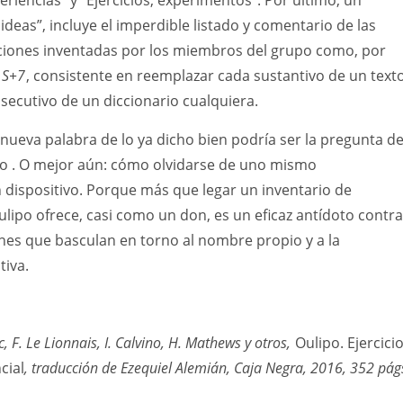
eriencias” y “Ejercicios, experimentos”. Por último, un
ideas”, incluye el imperdible listado y comentario de las
cciones inventadas por los miembros del grupo como, por
 S+7
, consistente en reemplazar cada sustantivo de un text
secutivo de un diccionario cualquiera.
ueva palabra de lo ya dicho bien podría ser la pregunta d
po . O mejor aún: cómo olvidarse de uno mismo
dispositivo. Porque más que legar un inventario de
ulipo ofrece, casi como un don, es un eficaz antídoto contra
iones que basculan en torno al nombre propio y a la
tiva.
, F. Le Lionnais, I. Calvino, H. Mathews y otros,
Oulipo. Ejercici
cial
, traducción de Ezequiel Alemián, Caja Negra, 2016, 352 pág