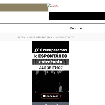
Menu
≡
INICIO
»
OTRAS LITERATURAS
»
AUTORRETRATO