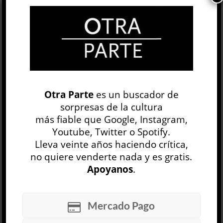
Russell Hoban,
Ven a bailar conmigo
,
traducción de Andrea Palet, Sigilo,
2025, 176 págs.
8 MAY, 2025
Facebook
0
Twitter
0
Otra Parte
es un buscador de
Google+
0
Email
0
sorpresas de la cultura
más fiable que Google, Instagram,
Telegram
WhatsApp
Youtube, Twitter o Spotify.
Lleva veinte años haciendo crítica,
ETIQUETAS
LITERATURA
NARRATIVA
no quiere venderte nada y es gratis.
Apoyanos
.
NOVELA
Mercado Pago
Antigüedades
Cynthia Ozick