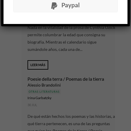
OTRAS LITERATURAS
Paypal
Juan F. Comperatore
30 JUL
Nada en la vitalidad de la prosa de Cynthia Ozick
permite columbrar la edad que consigna su
biografía. Mientras el calendario sigue
sumándole años, cada una de...
LEER MÁS
Poesie della terra / Poemas de la tierra
Alessio Brandolini
OTRAS LITERATURAS
Irina Garbatzky
30 JUL
De qué están hechos los poemas y las historias, a
qué tierra pertenecen, es una de las preguntas
que guían los
Poemas de la tierra / Poesie...