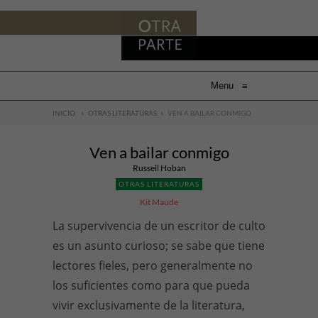
Menu
≡
INICIO
»
OTRAS LITERATURAS
»
VEN A BAILAR CONMIGO
Ven a bailar conmigo
Russell Hoban
OTRAS LITERATURAS
Kit Maude
La supervivencia de un escritor de culto
es un asunto curioso; se sabe que tiene
lectores fieles, pero generalmente no
los suficientes como para que pueda
vivir exclusivamente de la literatura,