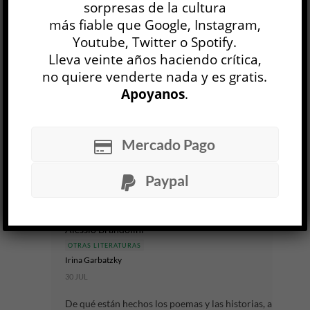
Antigüedades
sorpresas de la cultura
Cynthia Ozick
más fiable que Google, Instagram,
OTRAS LITERATURAS
Youtube, Twitter o Spotify.
Juan F. Comperatore
Lleva veinte años haciendo crítica,
30 JUL
no quiere venderte nada y es gratis.
Apoyanos
.
Nada en la vitalidad de la prosa de Cynthia Ozick
permite columbrar la edad que consigna su
biografía. Mientras el calendario sigue
Mercado Pago
sumándole años, cada una de...
Paypal
LEER MÁS
Poesie della terra / Poemas de la tierra
Alessio Brandolini
OTRAS LITERATURAS
Irina Garbatzky
30 JUL
De qué están hechos los poemas y las historias, a