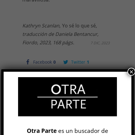
Kathryn Scanlan,
Yo sé lo que sé
,
traducción de Daniela Bentancur,
Fiordo, 2023, 168 págs.
7 DIC, 2023
Facebook
0
Twitter
1
×
Google+
0
Email
1
Telegram
WhatsApp
ETIQUETAS
CABALLOS
CARRERAS HÍPICAS
ENTREVISTAS
NARRATIVA
PURA SANGRE
Otra Parte
es un buscador de