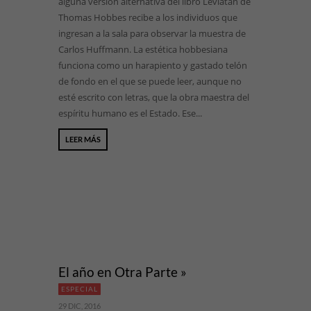
alguna versión alternativa del libro Leviatán de
Thomas Hobbes recibe a los individuos que
ingresan a la sala para observar la muestra de
Carlos Huffmann. La estética hobbesiana
funciona como un harapiento y gastado telón
de fondo en el que se puede leer, aunque no
esté escrito con letras, que la obra maestra del
espíritu humano es el Estado. Ese...
LEER MÁS
El año en Otra Parte »
ESPECIAL
29 DIC, 2016