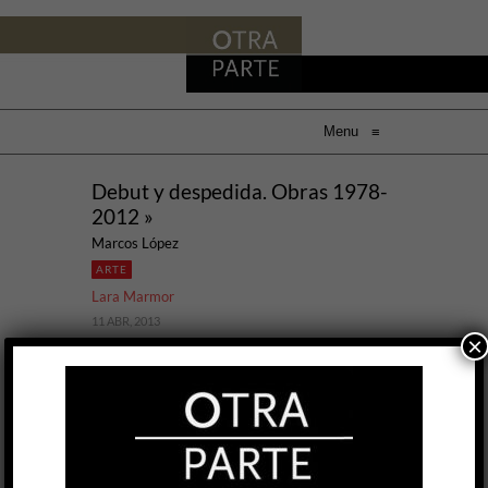
Menu
≡
Debut y despedida. Obras 1978-
2012 »
Marcos López
ARTE
Lara Marmor
11 ABR, 2013
×
¿Cómo servir la cena cuando toda la carne se
pone al asador? Marcos López elige para
explicar la argentinidad, su trabajo y, claro, para
servir la mesa, la textura de un mantel de hule,
imagen táctil y visual que Leonardo Favio usó
alguna vez para definir la patria.