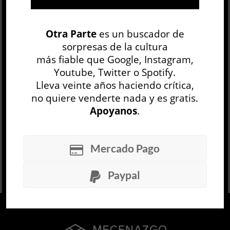
Acostumbrados a los colores saturados y al
Otra Parte
es un buscador de
montaje teatral de sus fotografías, esta
sorpresas de la cultura
exhibición nos sorprende porque no mues...
más fiable que Google, Instagram,
LEER MÁS
Youtube, Twitter o Spotify.
Lleva veinte años haciendo crítica,
no quiere venderte nada y es gratis.
Apoyanos
.
Mercado Pago
1
2
Paypal