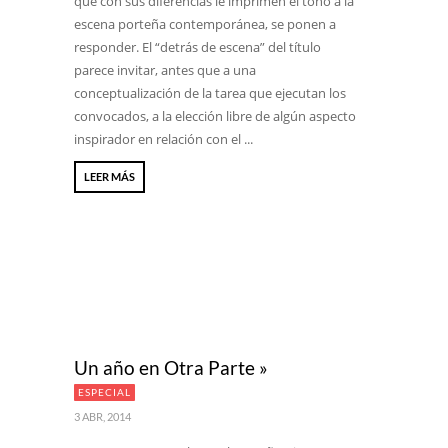
que con sus diferencias le imprimen el tono a la
escena porteña contemporánea, se ponen a
responder. El “detrás de escena” del título
parece invitar, antes que a una
conceptualización de la tarea que ejecutan los
convocados, a la elección libre de algún aspecto
inspirador en relación con el ...
LEER MÁS
Un año en Otra Parte »
ESPECIAL
3 ABR, 2014