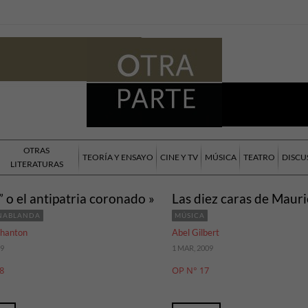
OTRAS
TEORÍA Y ENSAYO
CINE Y TV
MÚSICA
TEATRO
DISCU
LITERATURAS
” o el antipatria coronado »
Las diez caras de Mauri
NABLANDA
MÚSICA
chanton
Abel Gilbert
09
1 MAR, 2009
8
OP N° 17