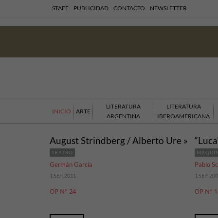
STAFF
PUBLICIDAD
CONTACTO
NEWSLETTER
LITERATURA
LITERATURA
INICIO
ARTE
ARGENTINA
IBEROAMERICANA
August Strindberg / Alberto Ure »
“Luca
TEATRO
MÁQUI
Germán García
Pablo S
1 SEP, 2011
1 SEP, 20
OP N° 24
OP N° 1