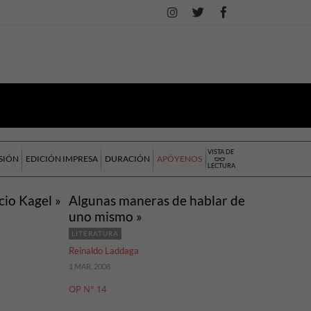
VISTA DE
SIÓN
EDICIÓN IMPRESA
DURACIÓN
APÓYENOS
LECTURA
cio Kagel »
Algunas maneras de hablar de
uno mismo »
LITERATURA
Reinaldo Laddaga
1 MAR, 2008
OP N° 14