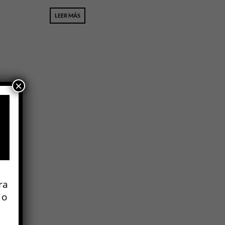
LEER MÁS
×
ra
 o