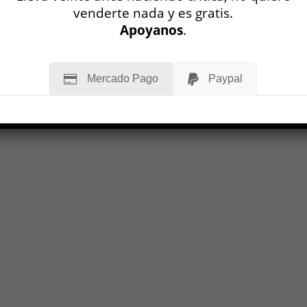
ippolini
venderte nada y es gratis.
04
Apoyanos
.
Mercado Pago
Paypal
MÁS