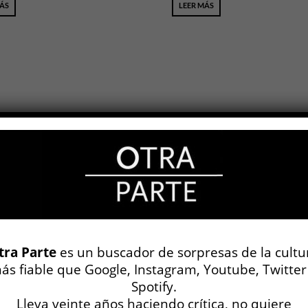
MÁS
LEER MÁS
tra Parte
es un buscador de sorpresas de la cultu
ydurke
forrado de niño.
ás fiable que Google, Instagram, Youtube, Twitter
afía de una versión »
Spotify.
TURA
Lleva veinte años haciendo crítica, no quiere