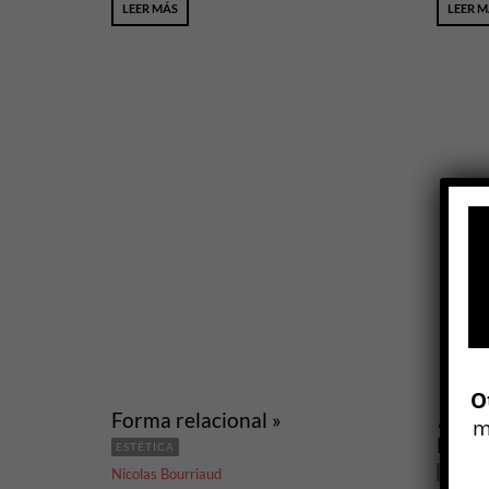
LEER MÁS
LEER 
O
Forma relacional »
Ferd
m
Biogr
ESTÉTICA
Nicolas Bourriaud
LITERA