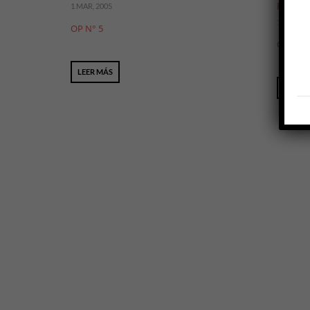
Rafael C
1 MAR, 2005
1 SEP, 20
OP N° 5
OP N° 4
LEER MÁS
LEER 