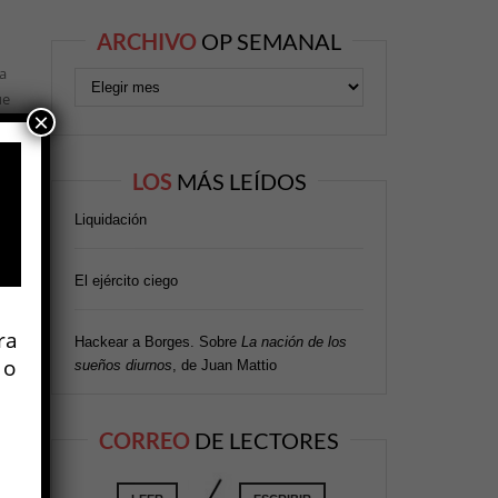
ARCHIVO
OP SEMANAL
ra
ue
×
ro
LOS
MÁS LEÍDOS
re
Liquidación
o
n
El ejército ciego
.
ra
Hackear a Borges. Sobre
La nación de los
 o
sueños diurnos
, de Juan Mattio
l
 »
CORREO
DE LECTORES