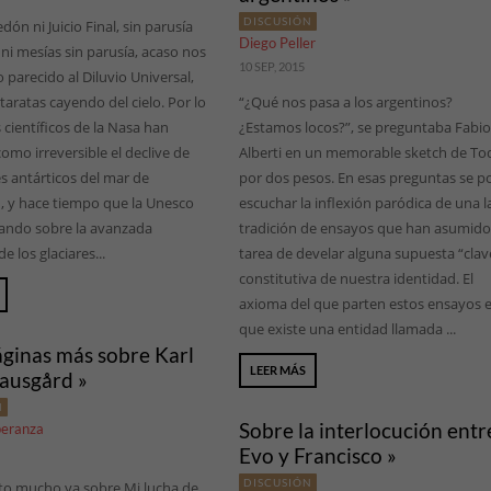
DISCUSIÓN
ón ni Juicio Final, sin parusía
Diego Peller
 ni mesías sin parusía, acaso nos
10 SEP, 2015
 parecido al Diluvio Universal,
taratas cayendo del cielo. Por lo
“¿Qué nos pasa a los argentinos?
 científicos de la Nasa han
¿Estamos locos?”, se preguntaba Fabi
como irreversible el declive de
Alberti en un memorable sketch de To
es antárticos del mar de
por dos pesos. En esas preguntas se p
 y hace tiempo que la Unesco
escuchar la inflexión paródica de una l
tando sobre la avanzada
tradición de ensayos que han asumido
e los glaciares...
tarea de develar alguna supuesta “clav
constitutiva de nuestra identidad. El
axioma del que parten estos ensayos 
que existe una entidad llamada ...
ginas más sobre Karl
LEER MÁS
ausgård »
N
Sobre la interlocución entr
peranza
Evo y Francisco »
DISCUSIÓN
ito mucho ya sobre Mi lucha de