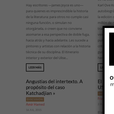
Hay escritores —James Joyce es uno—
Karl Ove K
para quienes es imprescindible la historia
autobiográ
de la literatura; para otros no cumple casi
la edición 
ninguna función, o simulan no
millón de 
otorgársela, o creen que no conviene
traducida 
asomarse a esa perspectiva de doble fuga,
veinte idi
hacia atrás y hacia adelante. Les sucede a
publicarse 
pintores y artistas con relación a la historia
críticos y 
técnica de su disciplina. El itinerario
gusto ver c
interior y exterior del Ulise...
herramient
LEER MÁS
LEER MÁS
O
Angustias del intertexto. A
El Esta
m
propósito del caso
USA »
Katchadjian »
DISCUSIÓ
Francisco 
DISCUSIÓN
Amir Hamed
2 JUL, 2015
16 JUL, 2015
El empeora