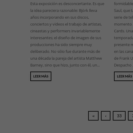
Esta exposición es desconcertante. Es que
formidable
la idea pareciera razonable: Björk lleva
Saul, que t
años incorporando en sus discos,
serie de te
conciertos y videos el trabajo de artistas,
momento al
cineastas y performers invariablemente
Cards. Una
interesantes; el diseño de imagen de sus
temporada
producciones ha sido siempre muy
presente m
deliberado. No sólo fue durante más de
en las can
una década la pareja del artista Matthew
de Frank 
Barney, sino que hizo, junto con él, un...
Despacho .
LEER MÁS
LEER MÁS
«
‹
33