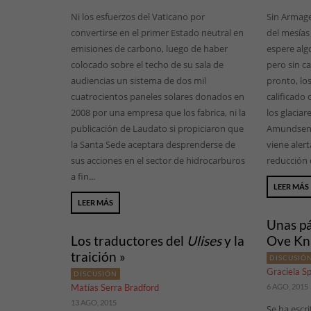
Ni los esfuerzos del Vaticano por
Sin Armaged
convertirse en el primer Estado neutral en
del mesías
emisiones de carbono, luego de haber
espere algo
colocado sobre el techo de su sala de
pero sin ca
audiencias un sistema de dos mil
pronto, los
cuatrocientos paneles solares donados en
calificado 
2008 por una empresa que los fabrica, ni la
los glaciar
publicación de Laudato si propiciaron que
Amundsen,
la Santa Sede aceptara desprenderse de
viene aler
sus acciones en el sector de hidrocarburos
reducción d
a fin...
LEER MÁS
LEER MÁS
Unas pá
Los traductores del
Ulises
y la
Ove Kn
traición »
DISCUSIÓ
Graciela S
DISCUSIÓN
Matías Serra Bradford
6 AGO, 2015
13 AGO, 2015
Se ha escr