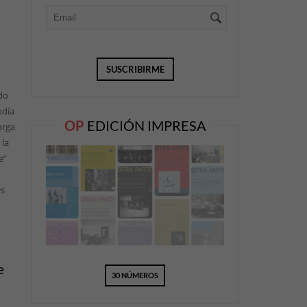
o
do
odía
OP
EDICIÓN IMPRESA
arga
 la
e”
es
e
30 NÚMEROS