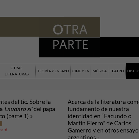
OTRAS
TEORÍA Y ENSAYO
CINE Y TV
MÚSICA
TEATRO
DISCU
LITERATURAS
ntes del tic. Sobre la
Acerca de la literatura co
ca
Laudato si’
del papa
fundamento de nuestra
co (parte 1) »
identidad en “Facundo o
Martín Fierro” de Carlos
N
Gamerro y en otros ensayo
nard
argentinos »