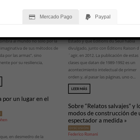
18 JUN, 2015
te a partir de la intensificación
 civil siria y el avance
En abril de este año, la editorial Anag
Mercado Pago
Paypal
ente imparable de la
imprimió en la Argentina los primeros
ión Estado Islámico —también
ejemplares del curso cuatrienal que Pi
omo ISIS, según sus siglas en
Bourdieu dedicó a pensar la cuestión d
ombra al mundo no sólo por la
Estado y que Éditions du Seuil había
 imaginativa de sus métodos de
divulgado, junto con Éditions Raison d
a por las armas”, sino
´agir, en 2012. La publicación de estas
ente por su resiliencia,
clases que datan de 1989-1992 es un
acontecimiento intelectual de primer
orden y, al pasar las páginas, uno o...
LEER MÁS
a por un lugar en el
Sobre “Relatos salvajes” y l
modos de construcción de 
N
espectador a medida »
ohen
DISCUSIÓN
Federico Romani
 que, en desmedro de la