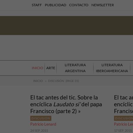
STAFF
PUBLICIDAD
CONTACTO
NEWSLETTER
LITERATURA
LITERATURA
INICIO
ARTE
ARGENTINA
IBEROAMERICANA
INICIO
»
DISCUSIÓN
(PAGE 35)
El tac antes del tic. Sobre la
El tac a
encíclica
Laudato si’
del papa
encícli
Francisco (parte 2) »
Francis
DISCUSIÓN
DISCUSIÓ
Patricio Lenard
Patricio Le
24 SEP, 2015
17 SEP, 2015