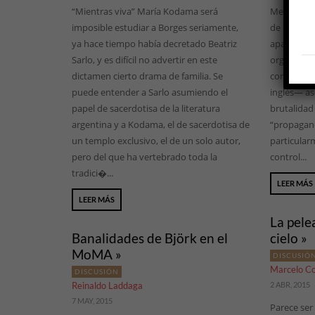
“Mientras viva” María Kodama será
Medio Orien
imposible estudiar a Borges seriamente,
de la guerra
ya hace tiempo había decretado Beatriz
aparentem
Sarlo, y es difícil no advertir en este
organizac
dictamen cierto drama de familia. Se
conocida c
puede entender a Sarlo asumiendo el
inglés— as
papel de sacerdotisa de la literatura
brutalidad
argentina y a Kodama, el de sacerdotisa de
“propagand
un templo exclusivo, el de un solo autor,
particularm
pero del que ha vertebrado toda la
control...
tradici�...
LEER MÁS
LEER MÁS
La pele
Banalidades de Björk en el
cielo »
MoMA »
DISCUSIÓ
Marcelo C
DISCUSIÓN
Reinaldo Laddaga
2 ABR, 2015
7 MAY, 2015
Parece ser