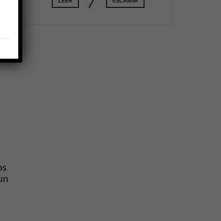
LEER
ESCRIBIR
rama
erre
el
os
un