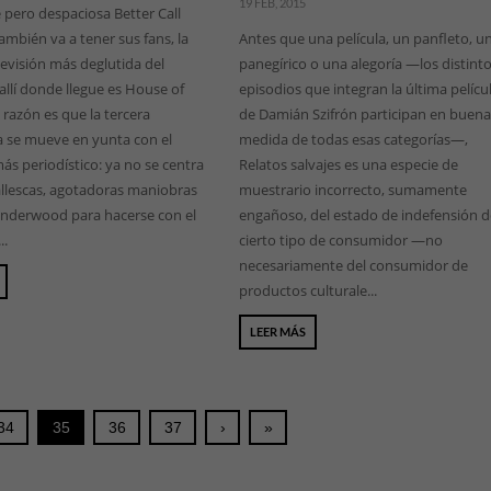
19 FEB, 2015
 pero despaciosa Better Call
ambién va a tener sus fans, la
Antes que una película, un panfleto, u
levisión más deglutida del
panegírico o una alegoría —los distint
lí donde llegue es House of
episodios que integran la última pelícu
 razón es que la tercera
de Damián Szifrón participan en buen
 se mueve en yunta con el
medida de todas esas categorías—,
ás periodístico: ya no se centra
Relatos salvajes es una especie de
allescas, agotadoras maniobras
muestrario incorrecto, sumamente
Underwood para hacerse con el
engañoso, del estado de indefensión 
..
cierto tipo de consumidor —no
necesariamente del consumidor de
productos culturale...
LEER MÁS
34
35
36
37
›
»