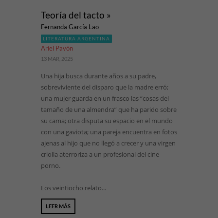
Teoría del tacto »
Fernanda García Lao
LITERATURA ARGENTINA
Ariel Pavón
13 MAR, 2025
Una hija busca durante años a su padre,
sobreviviente del disparo que la madre erró;
una mujer guarda en un frasco las “cosas del
tamaño de una almendra” que ha parido sobre
su cama; otra disputa su espacio en el mundo
con una gaviota; una pareja encuentra en fotos
ajenas al hijo que no llegó a crecer y una virgen
criolla aterroriza a un profesional del cine
porno.
Los veintiocho relato...
LEER MÁS