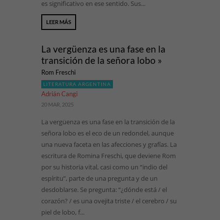
es significativo en ese sentido. Sus...
LEER MÁS
La vergüenza es una fase en la
transición de la señora lobo »
Rom Freschi
LITERATURA ARGENTINA
Adrián Cangi
20 MAR, 2025
La vergüenza es una fase en la transición de la
señora lobo es el eco de un redondel, aunque
una nueva faceta en las afecciones y grafías. La
escritura de Romina Freschi, que deviene Rom
por su historia vital, casi como un “indio del
espíritu”, parte de una pregunta y de un
desdoblarse. Se pregunta: “¿dónde está / el
corazón? / es una ovejita triste / el cerebro / su
piel de lobo, f...