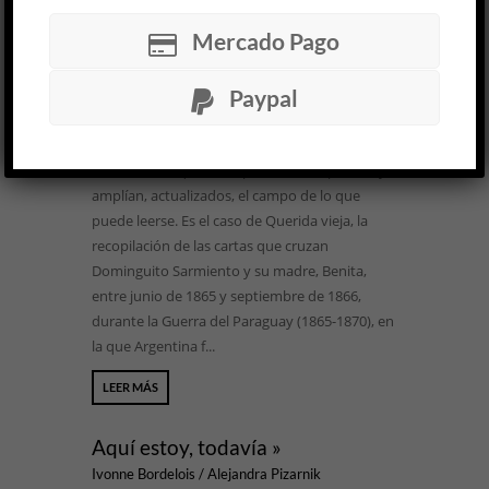
Dominguito Sarmiento
Mercado Pago
LITERATURA ARGENTINA
Pablo Potenza
27 FEB, 2025
Paypal
Gracias a quienes no dejan de buscar en los
archivos del siglo XIX argentino, hay
documentos que irrumpen desde el pasado y
amplían, actualizados, el campo de lo que
puede leerse. Es el caso de Querida vieja, la
recopilación de las cartas que cruzan
Dominguito Sarmiento y su madre, Benita,
entre junio de 1865 y septiembre de 1866,
durante la Guerra del Paraguay (1865-1870), en
la que Argentina f...
LEER MÁS
Aquí estoy, todavía »
Ivonne Bordelois / Alejandra Pizarnik