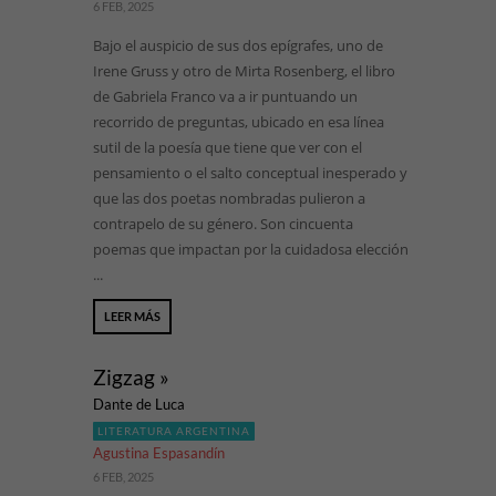
6 FEB, 2025
Bajo el auspicio de sus dos epígrafes, uno de
Irene Gruss y otro de Mirta Rosenberg, el libro
de Gabriela Franco va a ir puntuando un
recorrido de preguntas, ubicado en esa línea
sutil de la poesía que tiene que ver con el
pensamiento o el salto conceptual inesperado y
que las dos poetas nombradas pulieron a
contrapelo de su género. Son cincuenta
poemas que impactan por la cuidadosa elección
...
LEER MÁS
Zigzag »
Dante de Luca
LITERATURA ARGENTINA
Agustina Espasandín
6 FEB, 2025