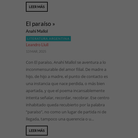
LEER MÁS
El paraíso »
Anahí Mallol
LITERATURA ARGENTINA
Leandro Llull
13 MAR, 2025
Con El paraíso, Anahí Mallol se aventura a lo
inconmensurable del amor filial. De madre a
hijo, de hijo a madre, el punto de contacto es
una instancia que nace perdida, o más bien
apartada, y que el poema incansablemente
intenta señalar, recordar, recobrar. Ese centro
inhabitado queda recubierto por la palabra
“paraíso”, no como un lugar de partida ni de
llegada, tampoco una querencia o u...
LEER MÁS