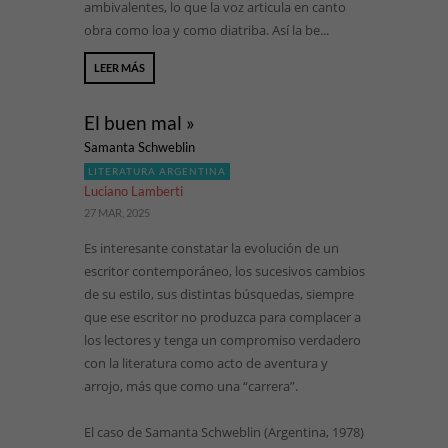
ambivalentes, lo que la voz articula en canto
obra como loa y como diatriba. Así la be...
LEER MÁS
El buen mal »
Samanta Schweblin
LITERATURA ARGENTINA
Luciano Lamberti
27 MAR, 2025
Es interesante constatar la evolución de un
escritor contemporáneo, los sucesivos cambios
de su estilo, sus distintas búsquedas, siempre
que ese escritor no produzca para complacer a
los lectores y tenga un compromiso verdadero
con la literatura como acto de aventura y
arrojo, más que como una “carrera”.
El caso de Samanta Schweblin (Argentina, 1978)