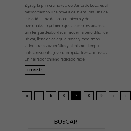
Zigzag, la primera novela de Dante de Luca, es al
mismo tiempo una novela de aventuras, una de
iniciación, una de procedimiento y de
personaje. Lo primero que aparece es una voz,
una lengua desbordada, moderna pero difícil de
ubicar, llena de coloquialismos y modismos
latinos, una voz errática y al mismo tiempo
autoconsciente, joven, arrojada, fresca, musical.
Un narrador chileno radicado recie...
LEER MÁS
«
‹
5
6
7
8
9
›
»
BUSCAR