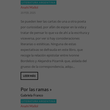
LITERATURA ARGENTINA
Anahí Mallol
20 FEB, 2025
Se pueden leer las cartas de una a otra poeta
por curiosidad, por afán de espiar en la vida y
tratar de pensar lo que va de ahí a la escritura y
viceversa, por ver si hay consideraciones
literarias o estéticas. Ninguna de estas
expectativas se defrauda en este libro, que
recoge la relación epistolar entre Ivonne
Bordelois y Alejandra Pizarnik que, aislada del
grueso de la correspondencia, adqu...
LEER MÁS
Por las ramas »
Gabriela Franco
LITERATURA ARGENTINA
Anahí Mallol