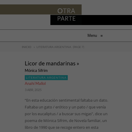
Menu
≡
INICIO
»
LITERATURA ARGENTINA
(PAGE 7)
Licor de mandarinas »
Mónica Sifrim
LITERATURA ARGENTINA
Anahí Mallol
3 ABR, 2025
“En esta educación sentimental faltaba un dato.
Faltaba un gato / erótico y un pato / que venía
por los eucaliptus / a buscar sus migas”, dice un
poema de Mónica Sifrim, de Novela familiar, un
libro de 1990 que se recoge entero en esta