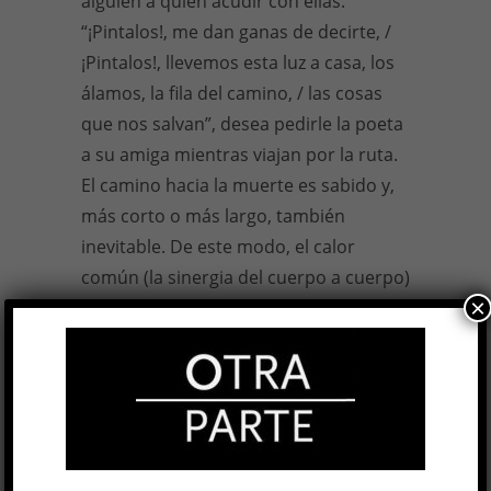
alguien a quien acudir con ellas.
“¡Pintalos!, me dan ganas de decirte, /
¡Pintalos!, llevemos esta luz a casa, los
álamos, la fila del camino, / las cosas
que nos salvan”, desea pedirle la poeta
a su amiga mientras viajan por la ruta.
El camino hacia la muerte es sabido y,
más corto o más largo, también
inevitable. De este modo, el calor
común (la sinergia del cuerpo a cuerpo)
×
le insufla a la vida su motivo, como una
fogata a los habitantes de las cuevas, e
ilumina la esperanza: “¿Te apagás,
llamita? / Nunca, nunca. / ¿Te vas en el
viento? / Nunca, nunca. / Brillo en tu
corazón, / ardo en tu corazón, / bailo