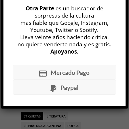
en tu corazón. / Soy el fuego del
Otra Parte
es un buscador de
mundo, / el fueguito encendido / por tu
sorpresas de la cultura
voz y la mía. / Ardo, bailo, / canto en tu
más fiable que Google, Instagram,
corazón”.
Youtube, Twitter o Spotify.
Lleva veinte años haciendo crítica,
no quiere venderte nada y es gratis.
Sonia Scarabelli,
Las cosas comunes,
Apoyanos
.
Bajo la Luna, 2025, 72 pág.
31 JUL, 2025
Mercado Pago
Facebook
0
Twitter
0
Paypal
Google+
0
Email
0
Telegram
WhatsApp
ETIQUETAS
LITERATURA
LITERATURA ARGENTINA
POESÍA