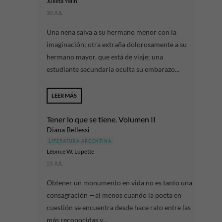
Julieta Yelin
30 JUL
Una nena salva a su hermano menor con la
imaginación; otra extraña dolorosamente a su
hermano mayor, que está de viaje; una
estudiante secundaria oculta su embarazo...
LEER MÁS
Tener lo que se tiene. Volumen II
Diana Bellessi
LITERATURA ARGENTINA
Léonce W. Lupette
23 JUL
Obtener un monumento en vida no es tanto una
consagración —al menos cuando la poeta en
cuestión se encuentra desde hace rato entre las
más reconocidas y...