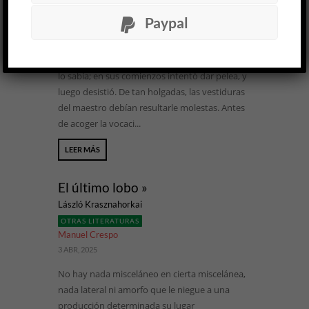
afiliarse a una tradición no es cosa de recibir
Paypal
pasivamente una herencia; al contrario, la faena
tiene tanto de puja por forjar un lugar como de
creatividad en las maneras de hacerlo. Beckett
lo sabía; en sus comienzos intentó dar pelea, y
luego desistió. De tan holgadas, las vestiduras
del maestro debían resultarle molestas. Antes
de acoger la vocaci...
LEER MÁS
El último lobo »
László Krasznahorkai
OTRAS LITERATURAS
Manuel Crespo
3 ABR, 2025
No hay nada misceláneo en cierta miscelánea,
nada lateral ni amorfo que le niegue a una
producción determinada su lugar