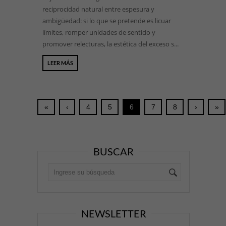
reciprocidad natural entre espesura y
ambigüedad: si lo que se pretende es licuar
límites, romper unidades de sentido y
promover relecturas, la estética del exceso s...
LEER MÁS
«
‹
4
5
6
7
8
›
»
BUSCAR
NEWSLETTER