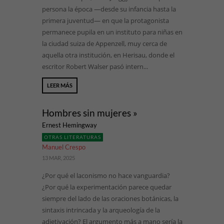
persona la época —desde su infancia hasta la
primera juventud— en que la protagonista
permanece pupila en un instituto para niñas en
la ciudad suiza de Appenzell, muy cerca de
aquella otra institución, en Herisau, donde el
escritor Robert Walser pasó intern...
LEER MÁS
Hombres sin mujeres »
Ernest Hemingway
OTRAS LITERATURAS
Manuel Crespo
13 MAR, 2025
¿Por qué el laconismo no hace vanguardia?
¿Por qué la experimentación parece quedar
siempre del lado de las oraciones botánicas, la
sintaxis intrincada y la arqueología de la
adjetivación? El argumento más a mano sería la