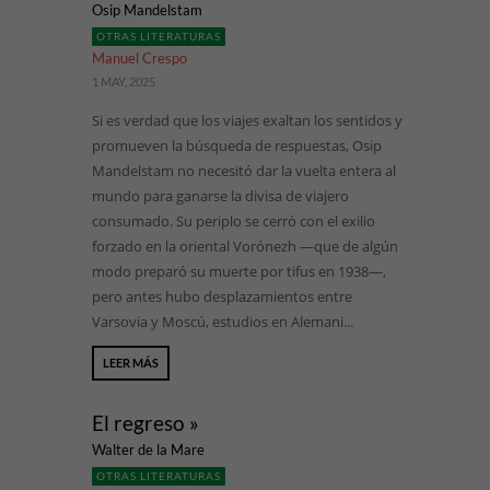
Osip Mandelstam
OTRAS LITERATURAS
Manuel Crespo
1 MAY, 2025
Si es verdad que los viajes exaltan los sentidos y
promueven la búsqueda de respuestas, Osip
Mandelstam no necesitó dar la vuelta entera al
mundo para ganarse la divisa de viajero
consumado. Su periplo se cerró con el exilio
forzado en la oriental Vorónezh —que de algún
modo preparó su muerte por tifus en 1938—,
pero antes hubo desplazamientos entre
Varsovia y Moscú, estudios en Alemani...
LEER MÁS
El regreso »
Walter de la Mare
OTRAS LITERATURAS