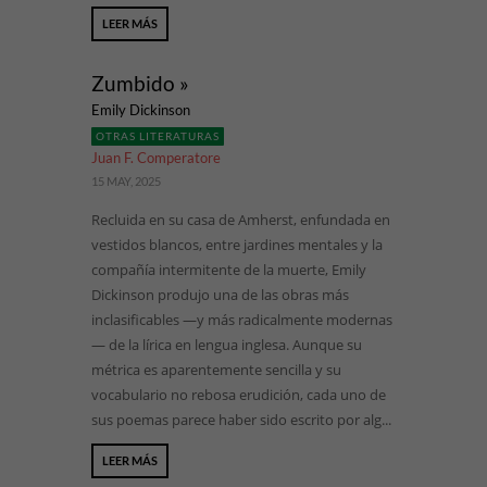
LEER MÁS
Zumbido »
Emily Dickinson
OTRAS LITERATURAS
Juan F. Comperatore
15 MAY, 2025
Recluida en su casa de Amherst, enfundada en
vestidos blancos, entre jardines mentales y la
compañía intermitente de la muerte, Emily
Dickinson produjo una de las obras más
inclasificables —y más radicalmente modernas
— de la lírica en lengua inglesa. Aunque su
métrica es aparentemente sencilla y su
vocabulario no rebosa erudición, cada uno de
sus poemas parece haber sido escrito por alg...
LEER MÁS